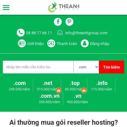
08 88 77 66 11
info@theanhgroup.com
Giới thiệu
Thanh toán
Đăng nhập
Tìm kiếm
.com
.net
.top
.info
249.000/năm
315.000/năm
85.000/năm
115.000/năm
.com.vn
.vn
350.000/năm
450.000/năm
Ai thường mua gói reseller hosting?