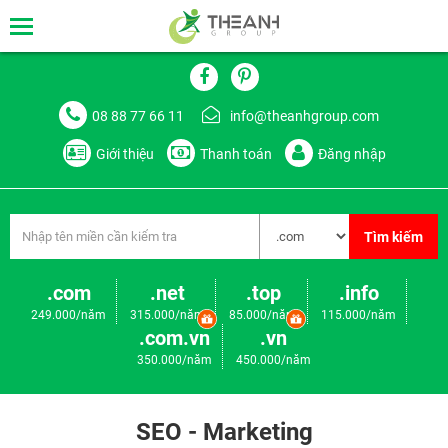
08 88 77 66 11
info@theanhgroup.com
Giới thiệu
Thanh toán
Đăng nhập
Tìm kiếm
.com
.net
.top
.info
249.000/năm
315.000/năm
85.000/năm
115.000/năm
.com.vn
.vn
350.000/năm
450.000/năm
SEO - Marketing