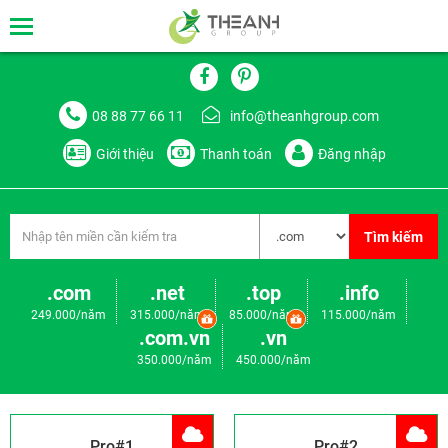
08 88 77 66 11
info@theanhgroup.com
Giới thiệu
Thanh toán
Đăng nhập
Tìm kiếm
.com
.net
.top
.info
249.000/năm
315.000/năm
85.000/năm
115.000/năm
.com.vn
.vn
350.000/năm
450.000/năm
Pro#1
Pro#2