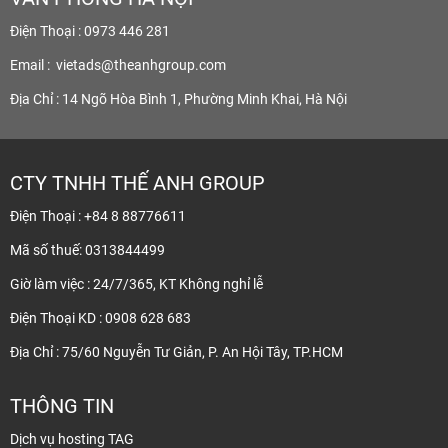
Điện Thoại : 0973 446 281
Email :
vietads@theanhgroup.com
Địa Chỉ : 14 Ngõ Hòa Bình 1, Phường Minh Khai, Hà Nội
CTY TNHH THẾ ANH GROUP
Điện Thoại : +84 8 88776611
Mã số thuế: 0313844499
Giờ làm việc : 24/7/365, KT Không nghỉ lễ
Điện Thoại KD : 0908 628 683
Địa Chỉ : 75/60 Nguyễn Tư Giản, P. An Hội Tây, TP.HCM
THÔNG TIN
Dịch vụ hosting TAG