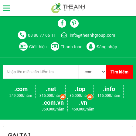
08 88 77 66 11
info@theanhgroup.com
Giới thiệu
Thanh toán
Đăng nhập
Tìm kiếm
.com
.net
.top
.info
249.000/năm
315.000/năm
85.000/năm
115.000/năm
.com.vn
.vn
350.000/năm
450.000/năm
Gói TA1