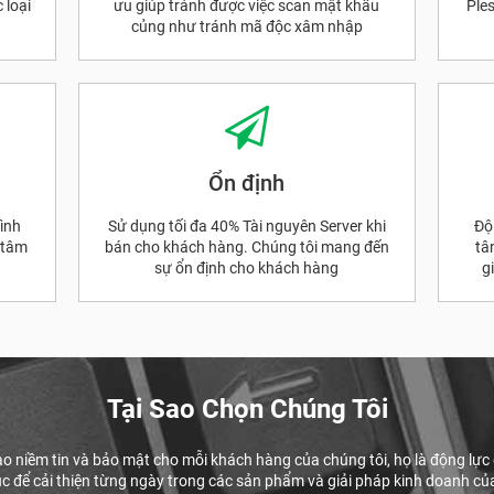
 loại
ưu giúp tránh được việc scan mật khẩu
Ple
củng như tránh mã độc xâm nhập
Ổn định
ình
Sử dụng tối đa 40% Tài nguyên Server khi
Độ
 tâm
bán cho khách hàng. Chúng tôi mang đến
tâ
sự ổn định cho khách hàng
g
Tại Sao Chọn Chúng Tôi
tạo niềm tin và bảo mật cho mỗi khách hàng của chúng tôi, họ là động lực 
ục để cải thiện từng ngày trong các sản phẩm và giải pháp kinh doanh củ