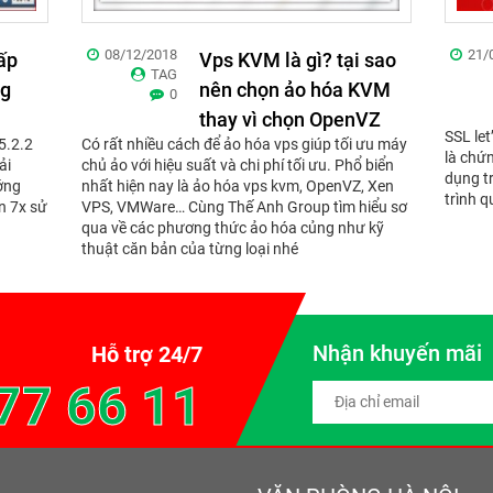
08/12/2018
21/
ấp
Vps KVM là gì? tại sao
TAG
ng
nên chọn ảo hóa KVM
0
thay vì chọn OpenVZ
SSL let
5.2.2
Có rất nhiều cách để ảo hóa vps giúp tối ưu máy
là chứ
ải
chủ ảo với hiệu suất và chi phí tối ưu. Phổ biển
dụng t
ớng
nhất hiện nay là ảo hóa vps kvm, OpenVZ, Xen
trình q
n 7x sử
VPS, VMWare… Cùng Thế Anh Group tìm hiểu sơ
qua về các phương thức ảo hóa củng như kỹ
thuật căn bản của từng loại nhé
Nhận khuyến mãi
Hỗ trợ 24/7
77 66 11