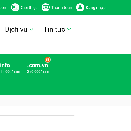
.com
Giới thiệu
Thanh toán
Đăng nhập
Dịch vụ
Tin tức
.info
.com.vn
115.000/năm
350.000/năm