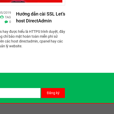
05/2019
Hướng dẫn cài SSL Let’s
TAG
host DirectAdmin
0
’s hay được hiểu là HTTPS trình duyệt, đây
ng chỉ bảo mật hoàn toàn miễn phí sử
rên các host directadmin, cpanel hay các
uản lý website.
Đăng ký