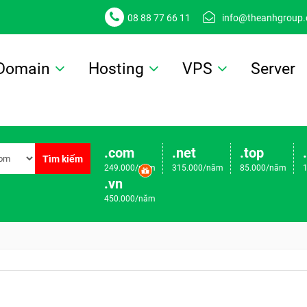
08 88 77 66 11
info@theanhgroup
Domain
Hosting
VPS
Server
.com
.net
.top
Tìm kiếm
249.000/năm
315.000/năm
85.000/năm
.vn
450.000/năm