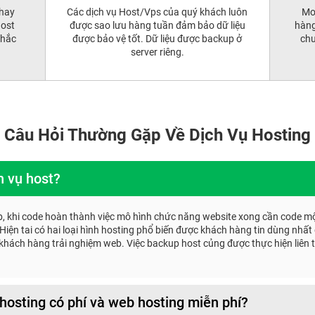
 hay
Các dịch vụ Host/Vps của quý khách luôn
Mo
host
được sao lưu hàng tuần đảm bảo dữ liệu
hàng
khắc
được bảo vệ tốt. Dữ liệu được backup ở
chư
server riêng.
Câu Hỏi Thường Gặp Về Dịch Vụ Hosting
h vụ host?
web, khi code hoàn thành việc mô hình chức năng website xong cần code mộ
. Hiện tai có hai loại hình hosting phổ biến được khách hàng tin dùng nhất
ho khách hàng trải nghiệm web. Việc backup host củng được thực hiện liê
hosting có phí và web hosting miễn phí?