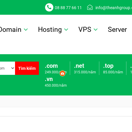
08 88 77 66 11
info@theanhgroup
Domain
Hosting
VPS
Server
.com
.net
.top
Tìm kiếm
249.000/năm
315.000/năm
85.000/năm
.vn
450.000/năm