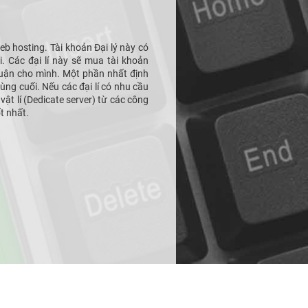
web hosting. Tài khoản Đại lý này có
D
. Các đại lí này sẽ mua tài khoản
s
nhuận cho mình. Một phần nhất định
ng cuối. Nếu các đại lí có nhu cầu
ật lí (Dedicate server) từ các công
B
t nhất.
c
n
N
p
c
V
v