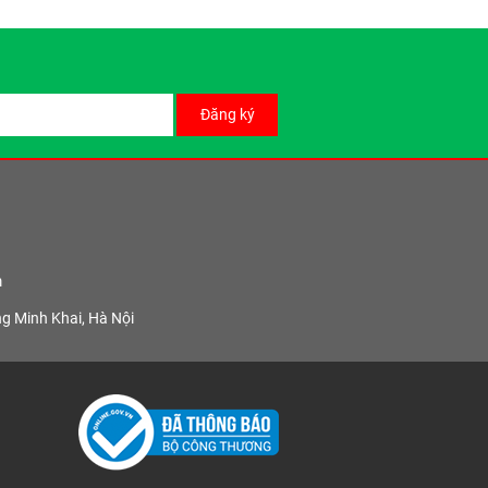
Đăng ký
m
ng Minh Khai, Hà Nội