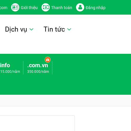
.com
Giới thiệu
Thanh toán
Đăng nhập
Dịch vụ
Tin tức
.info
.com.vn
115.000/năm
350.000/năm