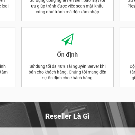
nên
Sử dụng công nghệ tiên tiến, bảo mật tối
Sử 
 loại
ưu giúp tránh được việc scan mật khẩu
Ple
củng như tránh mã độc xâm nhập
Ổn định
ình
Sử dụng tối đa 40% Tài nguyên Server khi
Độ
 tâm
bán cho khách hàng. Chúng tôi mang đến
tâ
sự ổn định cho khách hàng
g
Reseller Là Gì