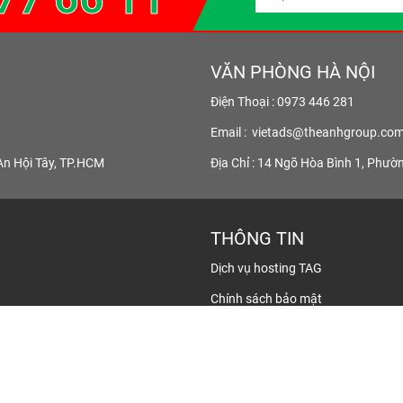
VĂN PHÒNG HÀ NỘI
Điện Thoại : 0973 446 281
Email :
vietads@theanhgroup.co
An Hội Tây, TP.HCM
Địa Chỉ : 14 Ngõ Hòa Bình 1, Phườ
THÔNG TIN
Dịch vụ hosting TAG
Chính sách bảo mật
Điều khoản sử dụng
Hướng dẫn thanh toán
i Tây, TP.HCM
Liên hệ