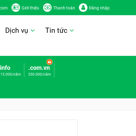
.com
Giới thiệu
Thanh toán
Đăng nhập
Dịch vụ
Tin tức
.info
.com.vn
115.000/năm
350.000/năm