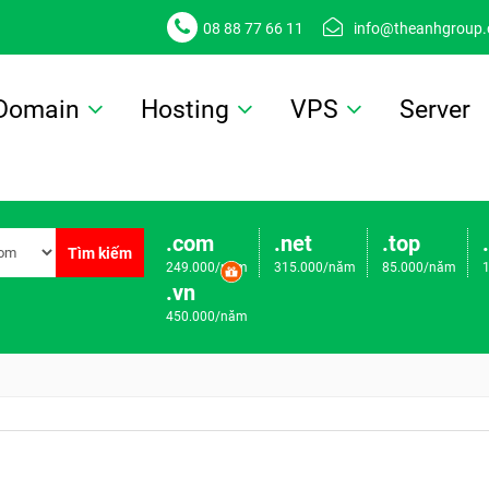
08 88 77 66 11
info@theanhgroup
Domain
Hosting
VPS
Server
.com
.net
.top
Tìm kiếm
249.000/năm
315.000/năm
85.000/năm
.vn
450.000/năm