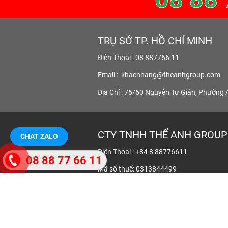
TRỤ SỞ TP. HỒ CHÍ MINH
Điện Thoại : 08 887766 11
Email :
khachhang@theanhgroup.com
Địa Chỉ : 75/60 Nguyễn Tư Giản, Phường 
CTY TNHH THẾ ANH GROUP
CHAT ZALO
Điện Thoại : +84 8 88776611
08 88 77 66 11
Mã số thuế: 0313844499
Giờ làm việc : 24/7/365, KT Không nghỉ lễ
Điện Thoại KD : 0908 628 683
Địa Chỉ : 75/60 Nguyễn Tư Giản, P. An Hộ