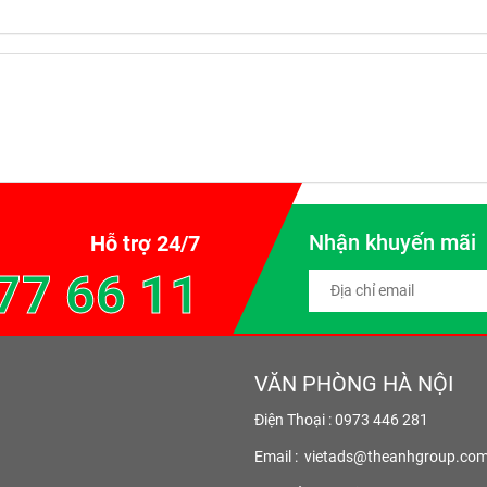
Nhận khuyến mãi
Hỗ trợ 24/7
77 66 11
VĂN PHÒNG HÀ NỘI
Điện Thoại : 0973 446 281
Email :
vietads@theanhgroup.co