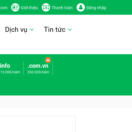
.com
Giới thiệu
Thanh toán
Đăng nhập
Dịch vụ
Tin tức
.info
.com.vn
115.000/năm
350.000/năm