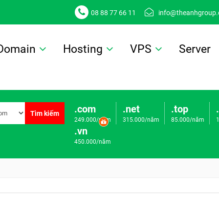
08 88 77 66 11
info@theanhgroup
Domain
Hosting
VPS
Server
.com
.net
.top
Tìm kiếm
249.000/năm
315.000/năm
85.000/năm
.vn
450.000/năm