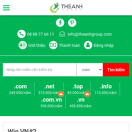
08 88 77 66 11
info@theanhgroup.com
Giới thiệu
Thanh toán
Đăng nhập
Tìm kiếm
.com
.net
.top
.info
249.000/năm
315.000/năm
85.000/năm
115.000/năm
.com.vn
.vn
350.000/năm
450.000/năm
Win VN#2