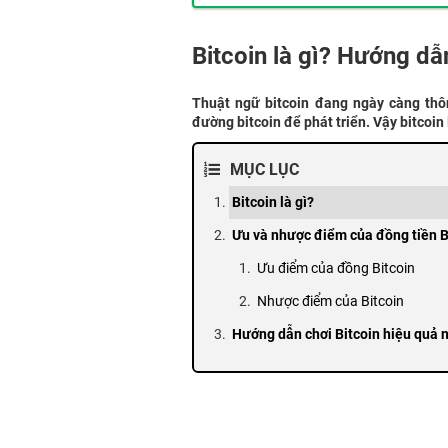
Bitcoin là gì? Hướng dẫ
Thuật ngữ bitcoin đang ngày càng thô
đường bitcoin để phát triển. Vậy bitcoin
MỤC LỤC
Bitcoin là gì?
Ưu và nhược điểm của đồng tiền B
Ưu điểm của đồng Bitcoin
Nhược điểm của Bitcoin
Hướng dẫn chơi Bitcoin hiệu quả n