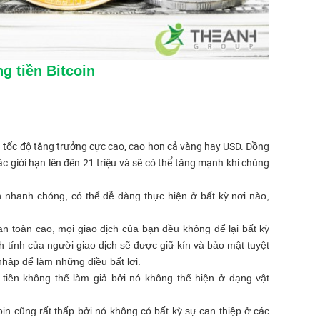
 tiền Bitcoin
á và tốc độ tăng trưởng cực cao, cao hơn cả vàng hay USD. Đồng
hác giới hạn lên đên 21 triệu và sẽ có thể tăng mạnh khi chúng
n nhanh chóng, có thể dễ dàng thực hiện ở bất kỳ nơi nào,
an toàn cao, mọi giao dịch của bạn đều không để lại bất kỳ
h tính của người giao dịch sẽ được giữ kín và bảo mật tuyệt
hập để làm những điều bất lợi.
g tiền không thể làm giả bởi nó không thể hiện ở dạng vật
coin cũng rất thấp bởi nó không có bất kỳ sự can thiệp ở các