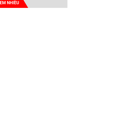
XEM NHIỀU