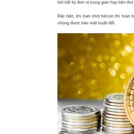
bởi bất kỳ đơn vị trung gian hay bên thứ 
Đặc biệt, khi bạn chơi bitcoin thì toàn
chúng được bảo mật tuyệt đối.