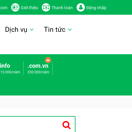
.com
Giới thiệu
Thanh toán
Đăng nhập
Dịch vụ
Tin tức
.info
.com.vn
115.000/năm
350.000/năm