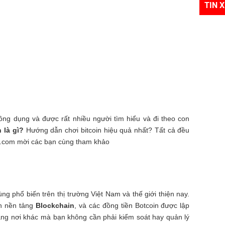
TIN 
ng dụng và được rất nhiều người tìm hiểu và đi theo con
n là gì?
Hướng dẫn chơi bitcoin hiệu quả nhất? Tất cả đều
up.com mời các bạn cùng tham khảo
ùng phổ biến trên thị trường Việt Nam và thế giới thiện nay.
ên nền tảng
Blockchain
, và các đồng tiền Botcoin được lập
sang nơi khác mà bạn không cần phải kiểm soát hay quản lý