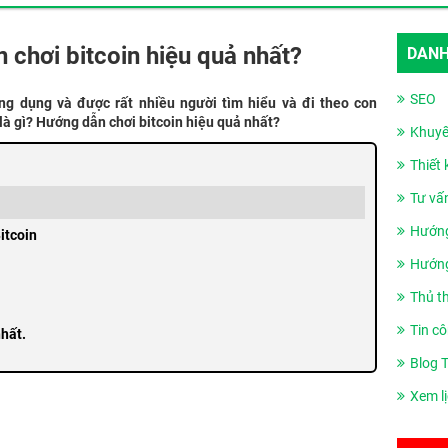
n chơi bitcoin hiệu quả nhất?
DANH
SEO
ng dụng và được rất nhiều người tìm hiểu và đi theo con
 là gì? Hướng dẫn chơi bitcoin hiệu quả nhất?
Khuyế
Thiết
Tư vấ
Hướng
itcoin
Hướng
Thủ t
Tin cô
hất.
Blog 
Xem l