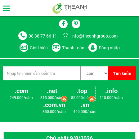
08 88 77 66 11
info@theanhgroup.com
Giới thiệu
Thanh toán
Đăng nhập
Tìm kiếm
.com
.net
.top
.info
249.000/năm
315.000/năm
85.000/năm
115.000/năm
.com.vn
.vn
350.000/năm
450.000/năm
Chủ nhật 9/8/2026