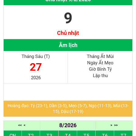
9
Chủ nhật
Âm lịch
Tháng Sáu (T)
Tháng Ất Mùi
Ngày Ất Mẹo
27
Giờ Bính Tý
Lập thu
2026
Hoàng đạo: Tý (23-1), Dần (3-5), Mẹo (5-7), Ngọ (11-13), Mùi (13-
15), Dậu (17-19)
8/2026
<<
<
>
>>
CN
T2
T3
T4
T5
T6
T7