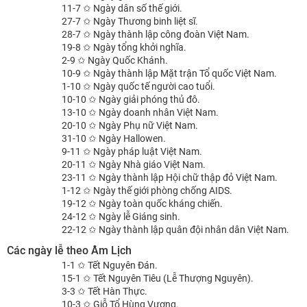
11-7 ✩ Ngày dân số thế giới.
27-7 ✩ Ngày Thương binh liệt sĩ.
28-7 ✩ Ngày thành lập công đoàn Việt Nam.
19-8 ✩ Ngày tổng khởi nghĩa.
2-9 ✩ Ngày Quốc Khánh.
10-9 ✩ Ngày thành lập Mặt trận Tổ quốc Việt Nam.
1-10 ✩ Ngày quốc tế người cao tuổi.
10-10 ✩ Ngày giải phóng thủ đô.
13-10 ✩ Ngày doanh nhân Việt Nam.
20-10 ✩ Ngày Phụ nữ Việt Nam.
31-10 ✩ Ngày Hallowen.
9-11 ✩ Ngày pháp luật Việt Nam.
20-11 ✩ Ngày Nhà giáo Việt Nam.
23-11 ✩ Ngày thành lập Hội chữ thập đỏ Việt Nam.
1-12 ✩ Ngày thế giới phòng chống AIDS.
19-12 ✩ Ngày toàn quốc kháng chiến.
24-12 ✩ Ngày lễ Giáng sinh.
22-12 ✩ Ngày thành lập quân đội nhân dân Việt Nam.
Các ngày lễ theo Âm Lịch
1-1 ✩ Tết Nguyên Đán.
15-1 ✩ Tết Nguyên Tiêu (Lễ Thượng Nguyên).
3-3 ✩ Tết Hàn Thực.
10-3 ✩ Giỗ Tổ Hùng Vương.