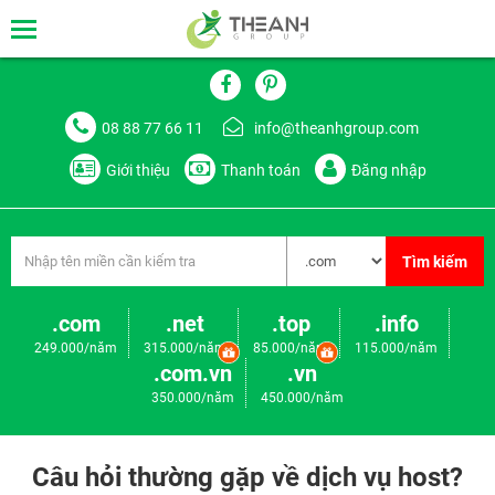
08 88 77 66 11
info@theanhgroup.com
Giới thiệu
Thanh toán
Đăng nhập
Tìm kiếm
.com
.net
.top
.info
249.000/năm
315.000/năm
85.000/năm
115.000/năm
.com.vn
.vn
350.000/năm
450.000/năm
Câu hỏi thường gặp về dịch vụ host?