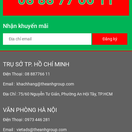
Nhận khuyến mãi
Đăng ký
TRỤ SỞ TP. HỒ CHÍ MINH
Điện Thoại : 08 887766 11
Email :
khachhang@theanhgroup.com
Địa Chỉ : 75/60 Nguyễn Tư Giản, Phường An Hội Tây, TP.HCM
VĂN PHÒNG HÀ NỘI
Điện Thoại : 0973 446 281
Email :
vietads@theanhgroup.com