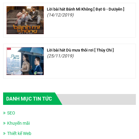
Lời bài hát Bánh Mì Không [ Đạt G - DuUyên ]
(14/12/2019)
Lời bài hát Dù mưa thôi rơi [ Thùy Chi ]
(25/11/2019)
DANH MỤC TIN TỨC
SEO
Khuyến mãi
Thiết kế Web