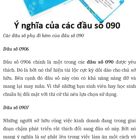
Các đầu số phụ đi kèm của đầu số 090
Đầu số 0906
Đầu số 0906 chính là một trong các
đầu số 090
được yêu
thích. Đó là bởi nó thể hiện tài lộc cực kỳ dồi dào cho chủ sở
hữu. Bên cạnh đó đầu số này còn có khả năng nâng đỡ và
mang lại may mắn. Vì thế những bạn sinh viên hay học sinh
chuẩn bị đối mặt với thi cử thì nên lựa chọn sử dụng.
Đầu số 0907
Những người sở hữu công việc kinh doanh đang trong giai
đoạn chậm phát triển rất thích đổi sang đầu số này. Bởi nó
mang ý nghĩa là sự phất lên trong việc làm ăn một cách vô