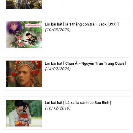
Lời bài hát [ là 1 thằng con trai - Jack (J97) ]
(10/03/2020)
Lời bài hát [ Chân Ái - Nguyễn Trần Trung Quân ]
(14/02/2020)
Lời bài hát [ Lá xa lìa cành Lê Bảo Bình ]
(16/12/2019)