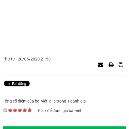
Thứ tư - 20/05/2020 21:50
Tổng số điểm của bài viết là: 5 trong 1 đánh giá
Click để đánh giá bài viết