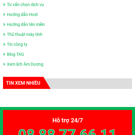
Tư vấn chọn dịch vụ
Hướng dẫn Host
Hướng dẫn tên miền
Thủ thuật máy tính
Tin công ty
Blog TAG
Xem lịch Âm Dương
TIN XEM NHIỀU
Hỗ trợ 24/7
08 88 77 66 11