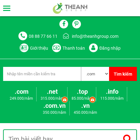
08 88 77 66 11
info@theanhgroup.com
Giới thiệu
Thanh toán
Đăng nhập
Tìm kiếm
.com
.net
.top
.info
249.000/năm
315.000/năm
85.000/năm
115.000/năm
.com.vn
.vn
350.000/năm
450.000/năm