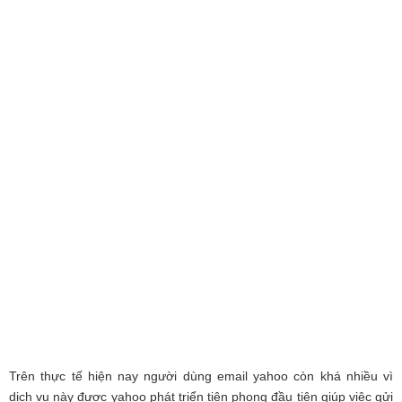
Trên thực tế hiện nay người dùng email yahoo còn khá nhiều vì
dịch vụ này được yahoo phát triển tiên phong đầu tiên giúp việc gửi