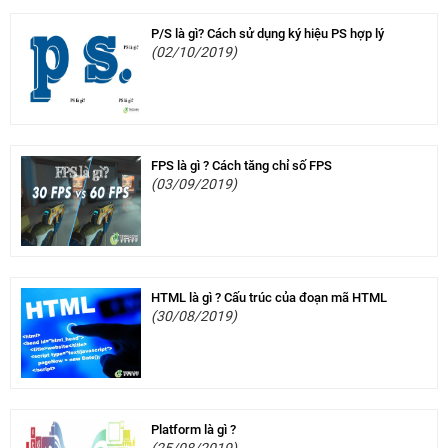
P/S là gì? Cách sử dụng ký hiệu PS hợp lý
(02/10/2019)
FPS là gì ? Cách tăng chỉ số FPS
(03/09/2019)
HTML là gì ? Cấu trúc của đoạn mã HTML
(30/08/2019)
Platform là gì ?