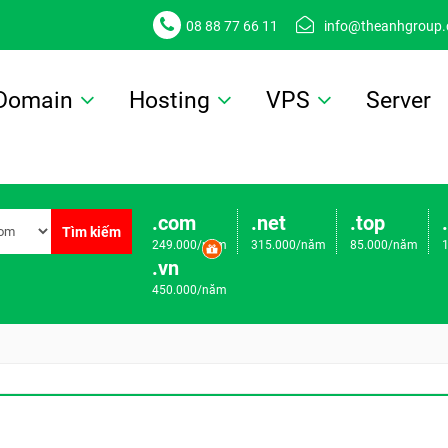
08 88 77 66 11
info@theanhgroup
Domain
Hosting
VPS
Server
.com
.net
.top
Tìm kiếm
249.000/năm
315.000/năm
85.000/năm
.vn
450.000/năm