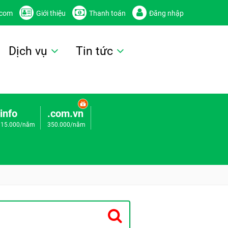
.com
Giới thiệu
Thanh toán
Đăng nhập
Dịch vụ
Tin tức
.info
.com.vn
115.000/năm
350.000/năm