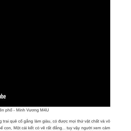
lên phố - Minh Vương M4U
 trai quê cố gắng làm giàu, có được mọi thứ vật chất và vô
ế con, Một cái kết có vẽ rất đắng... tuy vậy người xem cảm