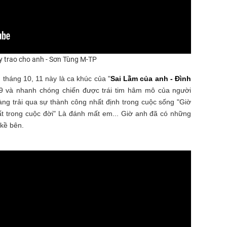
y trao cho anh - Sơn Tùng M-TP
 tháng 10, 11 này là ca khúc của "
Sai Lầm của anh - Đình
19 và nhanh chóng chiến được trái tim hâm mô của người
àng trải qua sự thành công nhất định trong cuộc sống "Giờ
hất trong cuộc đời" Là đánh mất em... Giờ anh đã có những
kề bên.