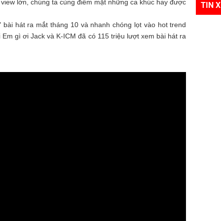
g view lớn, chúng ta cùng điểm mặt những ca khúc hay được
TIN 
" bài hát ra mắt tháng 10 và nhanh chóng lọt vào hot trend
 Em gì ơi Jack và K-ICM đã có 115 triệu lượt xem bài hát ra