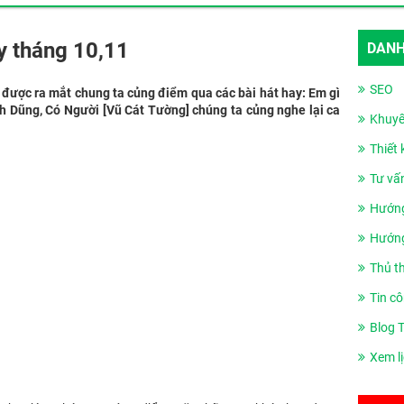
y tháng 10,11
DANH
SEO
 được ra mắt chung ta củng điểm qua các bài hát hay: Em gì
nh Dũng, Có Người [Vũ Cát Tường] chúng ta củng nghe lại ca
Khuyế
Thiết
Tư vấ
Hướng
Hướng
Thủ t
Tin cô
Blog 
Xem l