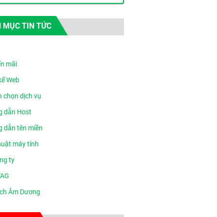
 MỤC TIN TỨC
n mãi
 kế Web
n chọn dịch vụ
 dẫn Host
 dẫn tên miền
huật máy tính
ng ty
TAG
ịch Âm Dương