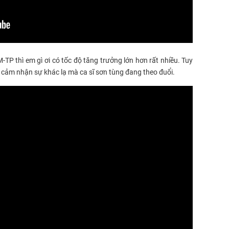
-TP thì em gì ơi có tốc độ tăng trưởng lớn hơn rất nhiều. Tuy
 cảm nhận sự khác lạ mà ca sĩ sơn tùng đang theo đuổi.