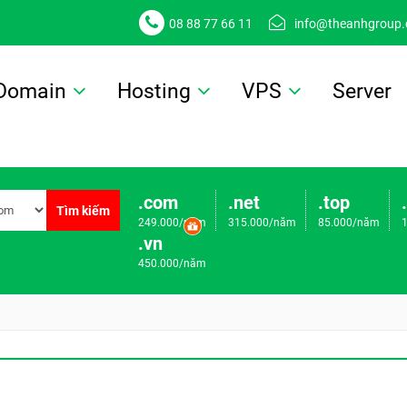
08 88 77 66 11
info@theanhgroup
Domain
Hosting
VPS
Server
.com
.net
.top
Tìm kiếm
249.000/năm
315.000/năm
85.000/năm
.vn
450.000/năm