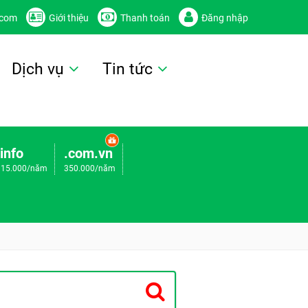
.com
Giới thiệu
Thanh toán
Đăng nhập
Dịch vụ
Tin tức
.info
.com.vn
115.000/năm
350.000/năm