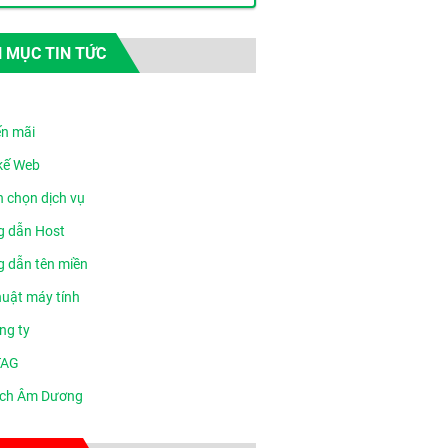
 MỤC TIN TỨC
n mãi
 kế Web
n chọn dịch vụ
 dẫn Host
 dẫn tên miền
huật máy tính
ng ty
TAG
ịch Âm Dương