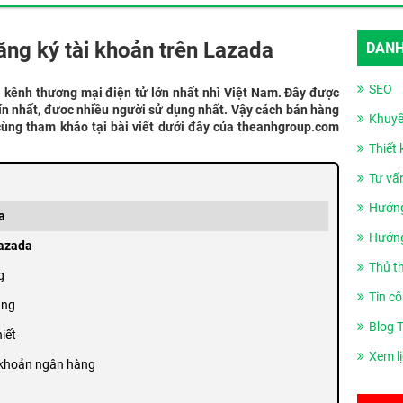
ng ký tài khoản trên Lazada
DANH
SEO
à kênh thương mại điện tử lớn nhất nhì Việt Nam. Đây được
tín nhất, đươc nhiều người sử dụng nhất. Vậy cách bán hàng
Khuyế
cùng tham khảo tại bài viết dưới đây của theanhgroup.com
Thiết
Tư vấ
Hướng
a
Hướng
Lazada
Thủ t
g
Tin cô
àng
Blog 
iết
Xem l
i khoản ngân hàng