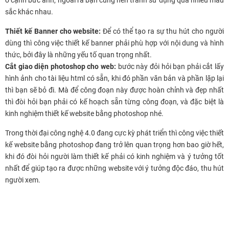
ở cạnh bức ảnh, ngoài ra bạn cũng nên tránh sử dụng quá nhiều màu
sắc khác nhau.
Thiết kế Banner cho website:
Để có thể tạo ra sự thu hút cho người
dùng thì công việc thiết kế banner phải phù hợp với nội dung và hình
thức, bởi đây là những yếu tố quan trọng nhất.
Cắt giao diện photoshop cho web:
bước này đỏi hỏi bạn phải cắt lấy
hình ảnh cho tài liệu html có sẵn, khi đó phần văn bản và phần lặp lại
thì bạn sẽ bỏ đi. Mà để công đoạn này được hoàn chỉnh và đẹp nhất
thì đòi hỏi bạn phải có kế hoạch sẵn từng công đoạn, và đặc biệt là
kinh nghiệm thiết kế website bằng photoshop nhé.
Trong thời đại công nghệ 4.0 đang cực kỳ phát triển thì công việc thiết
kế website bằng photoshop đang trở lên quan trọng hơn bao giờ hết,
khi đó đòi hỏi người làm thiết kế phải có kinh nghiệm và ý tưởng tốt
nhất để giúp tạo ra được những website với ý tưởng độc đáo, thu hút
người xem.