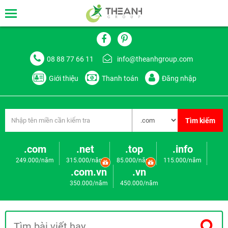
08 88 77 66 11
info@theanhgroup.com
Giới thiệu
Thanh toán
Đăng nhập
Tìm kiếm
.com
.net
.top
.info
249.000/năm
315.000/năm
85.000/năm
115.000/năm
.com.vn
.vn
350.000/năm
450.000/năm