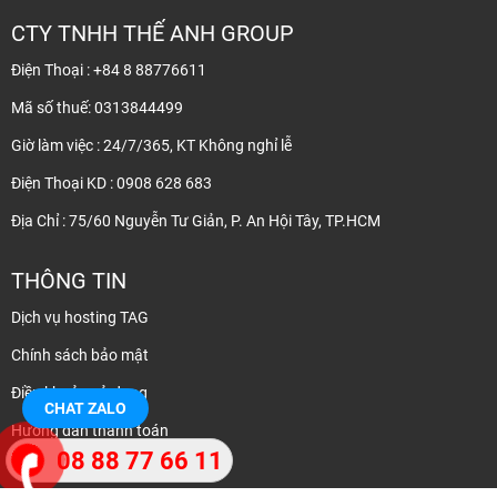
CTY TNHH THẾ ANH GROUP
Điện Thoại : +84 8 88776611
Mã số thuế: 0313844499
Giờ làm việc : 24/7/365, KT Không nghỉ lễ
Điện Thoại KD : 0908 628 683
Địa Chỉ : 75/60 Nguyễn Tư Giản, P. An Hội Tây, TP.HCM
THÔNG TIN
Dịch vụ hosting TAG
Chính sách bảo mật
Điều khoản sử dụng
CHAT ZALO
Hướng dẫn thanh toán
08 88 77 66 11
Liên hệ