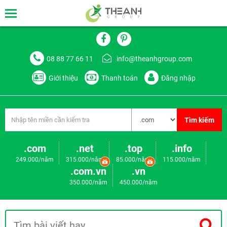
08 88 77 66 11
info@theanhgroup.com
Giới thiệu
Thanh toán
Đăng nhập
Tìm kiếm
.com
.net
.top
.info
249.000/năm
315.000/năm
85.000/năm
115.000/năm
.com.vn
.vn
350.000/năm
450.000/năm