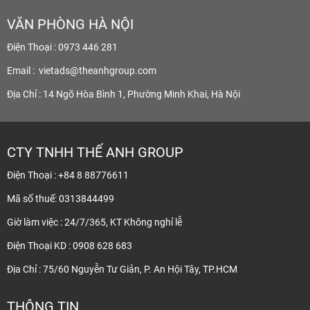
VĂN PHÒNG HÀ NỘI
Điện Thoại : 0973 446 281
Email :
vietads@theanhgroup.com
Địa Chỉ : 14 Ngõ Hòa Bình 1, Phường Minh Khai, Hà Nội
CTY TNHH THẾ ANH GROUP
Điện Thoại : +84 8 88776611
Mã số thuế: 0313844499
Giờ làm việc : 24/7/365, KT Không nghỉ lễ
Điện Thoại KD : 0908 628 683
Địa Chỉ : 75/60 Nguyễn Tư Giản, P. An Hội Tây, TP.HCM
THÔNG TIN