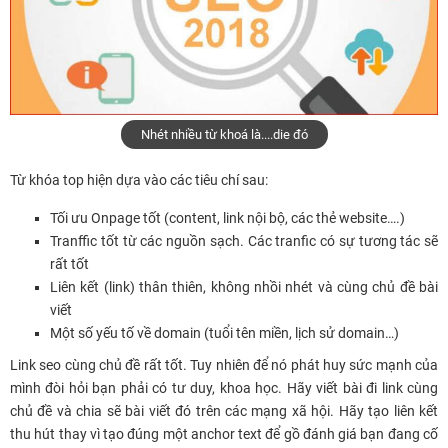
Nhét nhiều từ khoá là....die đó
Từ khóa top hiện dựa vào các tiêu chí sau:
Tối ưu Onpage tốt (content, link nội bộ, các thẻ website….)
Tranffic tốt từ các nguồn sạch. Các tranfic có sự tương tác sẽ
rất tốt
Liên kết (link) thân thiên, không nhồi nhét và cùng chủ đề bài
viết
Một số yếu tố về domain (tuổi tên miền, lịch sử domain…)
Link seo cùng chủ đề rất tốt. Tuy nhiên để nó phát huy sức mạnh của
mình đòi hỏi bạn phải có tư duy, khoa học. Hãy viết bài đi link cùng
chủ đề và chia sẽ bài viết đó trên các mạng xã hội. Hãy tạo liên kết
thu hút thay vì tạo đúng một anchor text để gồ đánh giá bạn đang cố