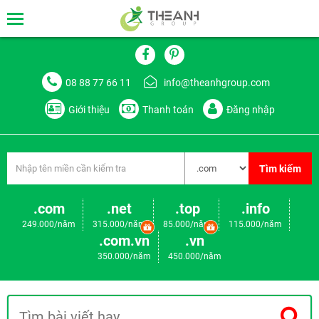
08 88 77 66 11
info@theanhgroup.com
Giới thiệu
Thanh toán
Đăng nhập
Tìm kiếm
.com
.net
.top
.info
249.000/năm
315.000/năm
85.000/năm
115.000/năm
.com.vn
.vn
350.000/năm
450.000/năm