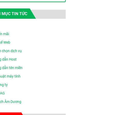
 MỤC TIN TỨC
n mãi
 kế Web
n chọn dịch vụ
 dẫn Host
 dẫn tên miền
huật máy tính
ng ty
TAG
ịch Âm Dương