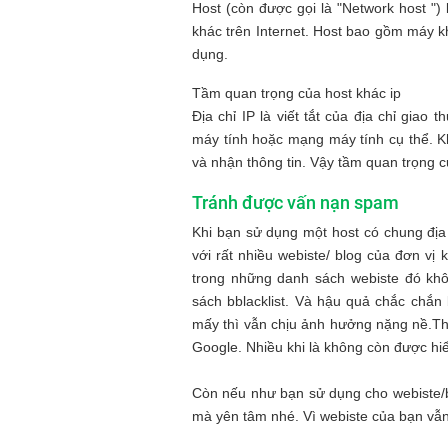
Host (còn được gọi là "Network host ") 
khác trên Internet. Host bao gồm máy k
dụng.
Tầm quan trọng của host khác ip
Địa chỉ IP là viết tắt của địa chỉ giao 
máy tính hoặc mạng máy tính cụ thể. Khi
và nhận thông tin. Vậy tầm quan trọng c
Tránh được vấn nạn spam
Khi bạn sử dụng một host có chung địa
với rất nhiều webiste/ blog của đơn vị
trong những danh sách webiste đó khô
sách bblacklist. Và hậu quả chắc chắn
mấy thì vẫn chịu ảnh hưởng nặng nề.Th
Google. Nhiều khi là không còn được hiển
Còn nếu như bạn sử dụng cho webiste/blo
mà yên tâm nhé. Vì webiste của bạn vẫn 