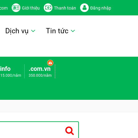
.com
Giới thiệu
Thanh toán
Đăng nhập
Dịch vụ
Tin tức
.info
.com.vn
115.000/năm
350.000/năm