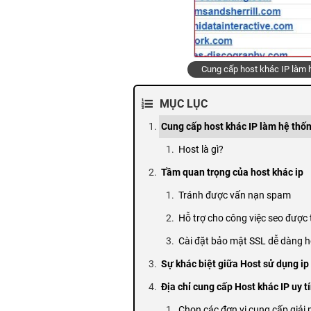
Cung cấp host khác IP làm 
MỤC LỤC
Cung cấp host khác IP làm hệ thố
Host là gì?
Tầm quan trọng của host khác ip
Tránh được vấn nạn spam
Hỗ trợ cho công việc seo được 
Cài đặt bảo mật SSL dễ dàng 
Sự khác biệt giữa Host sử dụng i
Địa chỉ cung cấp Host khác IP uy t
Chọn các đơn vị cung cấp giải