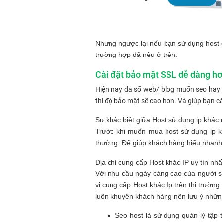
Nhưng ngược lại nếu bạn sử dụng host c
trường hợp đã nêu ở trên.
Cài đặt bảo mật SSL dễ dàng h
Hiện nay đa số web/ blog muốn seo hay 
thì độ bảo mật sẽ cao hơn. Và giúp bạn cà
Sự khác biệt giữa Host sử dụng ip khác
Trước khi muốn mua host sử dụng ip kh
thường. Để giúp khách hàng hiểu nhanh
Địa chỉ cung cấp Host khác IP uy tín nhấ
Với nhu cầu ngày càng cao của người s
vị cung cấp Host khác Ip trên thị trườn
luôn khuyên khách hàng nên lưu ý nhữn
Seo host là sử dụng quản lý tập t