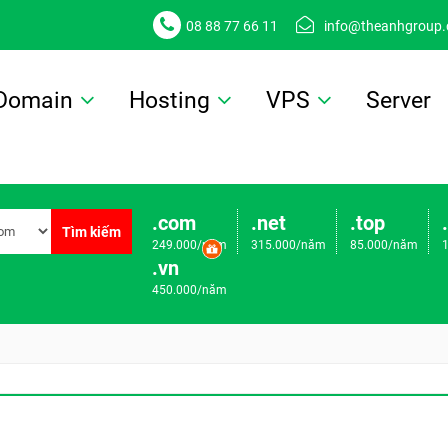
08 88 77 66 11
info@theanhgroup
Domain
Hosting
VPS
Server
.com
.net
.top
Tìm kiếm
249.000/năm
315.000/năm
85.000/năm
.vn
450.000/năm