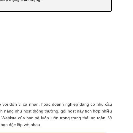
n định
ó thời gian “time-up” cao
ợp với đơn vị cá nhân, hoặc doanh nghiệp đang có nhu cầu
nh năng như host thông thường, gói host này tích hợp nhiều
 Webiste của bạn sẽ luôn luôn trong trạng thái an toàn. Vì
 bạn độc lập với nhau.