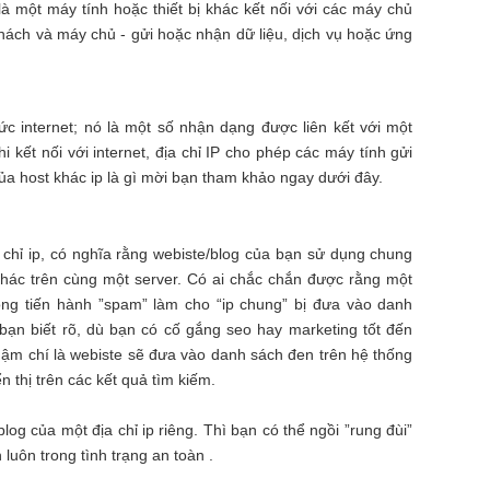
là một máy tính hoặc thiết bị khác kết nối với các máy chủ
hách và máy chủ - gửi hoặc nhận dữ liệu, dịch vụ hoặc ứng
thức internet; nó là một số nhận dạng được liên kết với một
 kết nối với internet, địa chỉ IP cho phép các máy tính gửi
ủa host khác ip là gì mời bạn tham khảo ngay dưới đây.
 chỉ ip, có nghĩa rằng webiste/blog của bạn sử dụng chung
 khác trên cùng một server. Có ai chắc chắn được rằng một
ng tiến hành ”spam” làm cho “ip chung” bị đưa vào danh
 bạn biết rõ, dù bạn có cố gắng seo hay marketing tốt đến
ậm chí là webiste sẽ đưa vào danh sách đen trên hệ thống
 thị trên các kết quả tìm kiếm.
g của một địa chỉ ip riêng. Thì bạn có thể ngồi ”rung đùi”
luôn trong tình trạng an toàn .