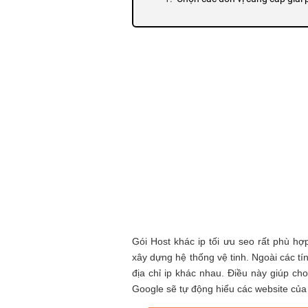
Chọn đơn vị có cơ sở hạ tầng ổ
Chọn đơn vị cung cấp máy chủ c
Gói Host khác ip tối ưu seo rất phù h
xây dựng hệ thống vệ tinh. Ngoài các tí
địa chỉ ip khác nhau. Điều này giúp cho
Google sẽ tự động hiểu các website của