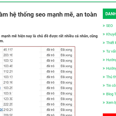
làm hệ thống seo mạnh mẽ, an toàn
DANH
SEO
Khuyế
o mạnh mẽ hiện nay là chủ đề được rất nhiều cá nhân, cũng
âm.
Thiết
Tư vấ
Hướng
Hướng
Thủ t
Tin cô
Blog 
Xem l