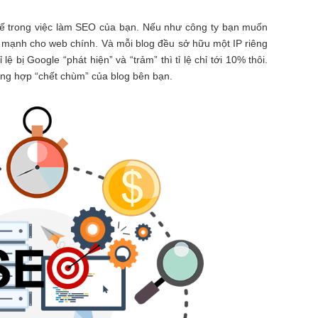
 thế trong việc làm SEO của bạn. Nếu như công ty bạn muốn
c mạnh cho web chính. Và mỗi blog đều sở hữu một IP riêng
 lệ bị Google “phát hiện” và “trảm” thì tỉ lệ chỉ tới 10% thôi.
ờng hợp “chết chùm” của blog bên bạn.