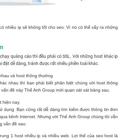
ó nhiều ip sẽ không tốt cho seo. Vì nó có thể xẩy ra những
ơn
chạy quảng cáo thì đều phải có SSL. Với những host khác ip
i đặt dễ dàng, tránh được rất nhiều phiền toái khác.
 nhau và host thông thường
ác nhau thì bạn phải biết phân biệt chúng với host thông
 vấn đề này Thế Anh Group mời quạn sát sát bảng sau.
t hiện nay.
ử dụng. Bạn cũng rất dễ dàng tìm kiếm được thông tin đơn
g qua kênh Internet. Nhưng với Thế Anh Group chúng tôi vẫn
g vấn đề sau:
rung 1 host nhiều ip và nhiều web. Lợi thế của seo host là