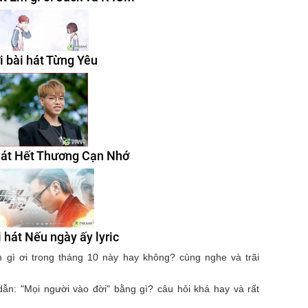
i bài hát Từng Yêu
 hát Hết Thương Cạn Nhớ
i hát Nếu ngày ấy lyric
em gì ơi trong tháng 10 này hay không? cùng nghe và trãi
ẫn: "Mọi người vào đời" bằng gì? câu hỏi khá hay và rất