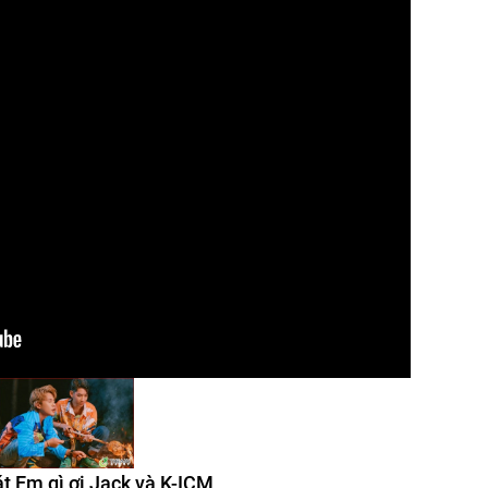
át Em gì ơi Jack và K-ICM