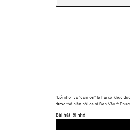
"Lối nhỏ" và "cảm ơn" là hai cá khúc đư
được thể hiện bởi ca sĩ Đen Vâu ft Phư
Bài hát lối nhỏ