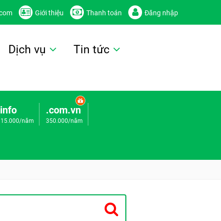
.com
Giới thiệu
Thanh toán
Đăng nhập
Dịch vụ
Tin tức
.info
.com.vn
115.000/năm
350.000/năm