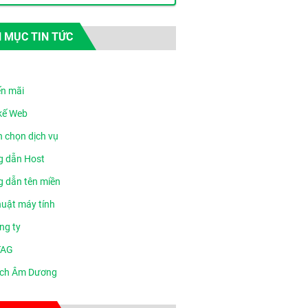
 MỤC TIN TỨC
n mãi
 kế Web
n chọn dịch vụ
 dẫn Host
 dẫn tên miền
huật máy tính
ng ty
TAG
ịch Âm Dương