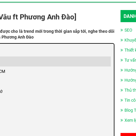
n Vâu ft Phương Anh Đào]
DANH
SEO
ược cho là trend mới trong thời gian sắp tới, nghe theo dõi
và Phương Anh Đào
Khuyế
Thiết
Tư vấ
Hướng
ICM
Hướng
Thủ t
hớ
Tin cô
Blog 
Xem l