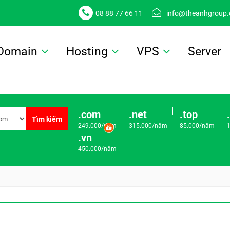
08 88 77 66 11
info@theanhgroup
Domain
Hosting
VPS
Server
.com
.net
.top
Tìm kiếm
249.000/năm
315.000/năm
85.000/năm
.vn
450.000/năm