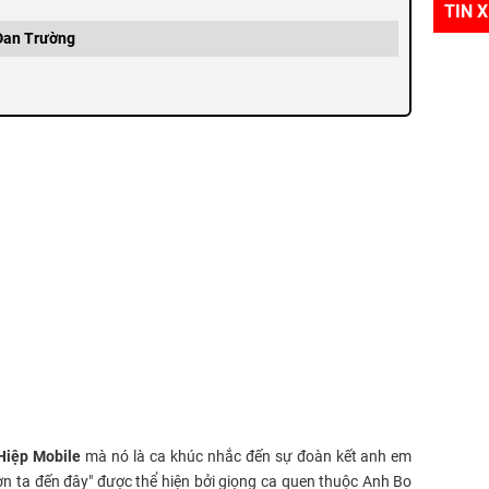
TIN 
 Đan Trường
Hiệp Mobile
mà nó là ca khúc nhắc đến sự đoàn kết anh em
sơn ta đến đây" được thể hiện bởi giọng ca quen thuộc Anh Bo