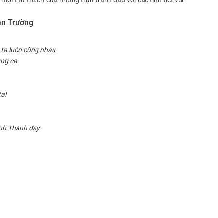
Đan Trường
 ta luôn cùng nhau
ùng ca
ta!
nh Thành đây