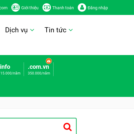
.com
Giới thiệu
Thanh toán
Đăng nhập
Dịch vụ
Tin tức
.info
.com.vn
115.000/năm
350.000/năm