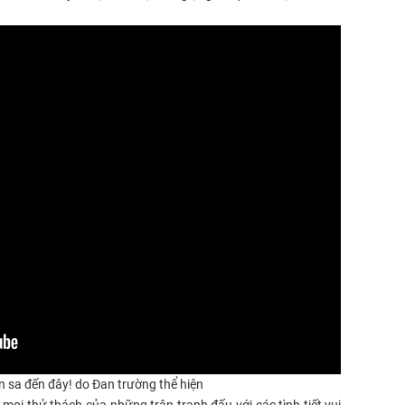
 sa đến đây! do Đan trường thể hiện
 mọi thử thách của những trận tranh đấu với các tình tiết vui