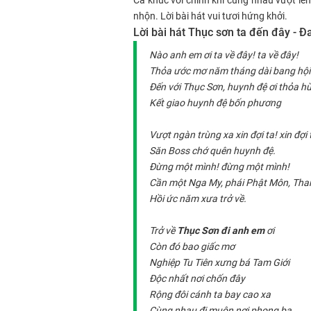
nhộn. Lời bài hát vui tươi hứng khởi.
Lời bài hát Thục sơn ta đến đây - 
Nào anh em ơi ta về đây! ta về đây!
Thỏa ước mơ năm tháng dài bang hội
Đến với Thục Sơn, huynh đệ ơi thỏa h
Kết giao huynh đệ bốn phương
Vượt ngàn trùng xa xin đợi ta! xin đợi 
Săn Boss chớ quên huynh đệ.
Đừng một mình! đừng một mình!
Cần một Nga My, phái Phật Môn, Tha
Hồi ức năm xưa trở về.
Trở về
Thục Sơn đi anh em
ơi
Còn đó bao giấc mơ
Nghiệp Tu Tiên xưng bá Tam Giới
Độc nhất nơi chốn đây
Rộng đôi cánh ta bay cao xa
Cùng nhau đi muôn nơi phong ba