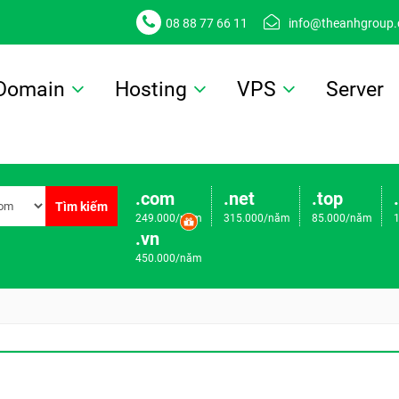
08 88 77 66 11
info@theanhgroup
Domain
Hosting
VPS
Server
.com
.net
.top
Tìm kiếm
249.000/năm
315.000/năm
85.000/năm
.vn
450.000/năm