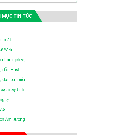
 MỤC TIN TỨC
n mãi
 kế Web
n chọn dịch vụ
 dẫn Host
 dẫn tên miền
huật máy tính
ng ty
TAG
ịch Âm Dương