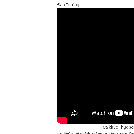
Đan Trường.
Ca khúc Thục sơn
Ca khúc với chính khí cùng nhau vượt lên