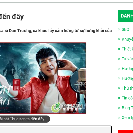
 đến đây
DANH
SEO
ca sĩ Đan Trường, ca khúc lấy cảm hứng từ sự hứng khỏi của
Khuyế
Thiết
Tư vấ
Hướng
Hướng
Thủ t
Tin cô
Blog 
Xem l
bài hát Thục sơn ta đến đây