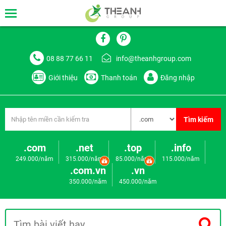
08 88 77 66 11
info@theanhgroup.com
Giới thiệu
Thanh toán
Đăng nhập
Tìm kiếm
.com
.net
.top
.info
249.000/năm
315.000/năm
85.000/năm
115.000/năm
.com.vn
.vn
350.000/năm
450.000/năm