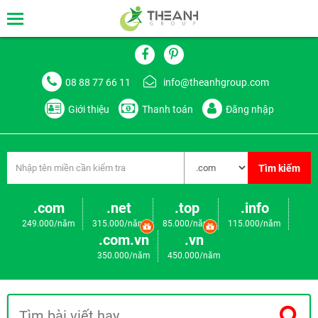
08 88 77 66 11
info@theanhgroup.com
Giới thiệu
Thanh toán
Đăng nhập
Tìm kiếm
.com
.net
.top
.info
249.000/năm
315.000/năm
85.000/năm
115.000/năm
.com.vn
.vn
350.000/năm
450.000/năm