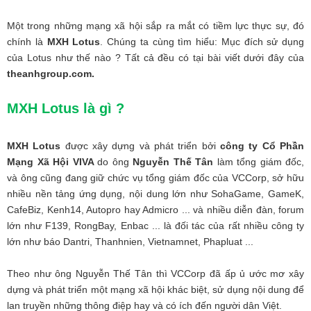
Một trong những mạng xã hội sắp ra mắt có tiềm lực thực sự, đó
chính là
MXH Lotus
. Chúng ta cùng tìm hiểu: Mục đích sử dụng
của Lotus như thế nào ? Tất cả đều có tại bài viết dưới đây của
theanhgroup.com.
MXH Lotus là gì ?
MXH Lotus
được xây dựng và phát triển bởi
công ty Cổ Phần
Mạng Xã Hội VIVA
do ông
Nguyễn Thế Tân
làm tổng giám đốc,
và ông cũng đang giữ chức vụ tổng giám đốc của VCCorp, sở hữu
nhiều nền tảng ứng dụng, nội dung lớn như SohaGame, GameK,
CafeBiz, Kenh14, Autopro hay Admicro ... và nhiều diễn đàn, forum
lớn như F139, RongBay, Enbac ... là đối tác của rất nhiều công ty
lớn như báo Dantri, Thanhnien, Vietnamnet, Phapluat ...
Theo như ông Nguyễn Thế Tân thì VCCorp đã ấp ủ ước mơ xây
dựng và phát triển một mạng xã hội khác biệt, sử dụng nội dung để
lan truyền những thông điệp hay và có ích đến người dân Việt.