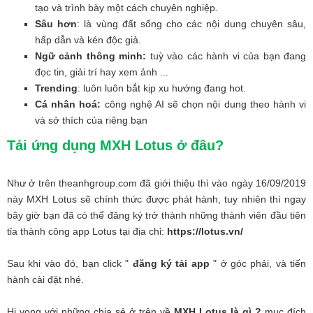
tạo và trình bày một cách chuyên nghiệp.
Sâu hơn
: là vùng đất sống cho các nội dung chuyên sâu,
hấp dẫn và kén độc giả.
Ngữ cảnh thông minh:
tuỳ vào các hành vi của bạn đang
đọc tin, giải trí hay xem ảnh ...
Trending
: luôn luôn bắt kịp xu hướng đang hot.
Cá nhân hoá:
công nghệ AI sẽ chọn nội dung theo hành vi
và sở thích của riêng bạn
Tải ứng dụng MXH Lotus ở đâu?
Như ở trên theanhgroup.com đã giới thiệu thì vào ngày 16/09/2019
này MXH Lotus sẽ chính thức được phát hành, tuy nhiên thì ngay
bây giờ bạn đã có thể đăng ký trở thành những thành viên đầu tiên
tỉa thành công app Lotus tại địa chỉ:
https://lotus.vn/
Sau khi vào đó, bạn click "
đăng ký tải app
" ở góc phải, và tiến
hành cài đặt nhé.
Hi vọng với những chia sẻ ở trên về
MXH Lotus là gì ?
mục đích