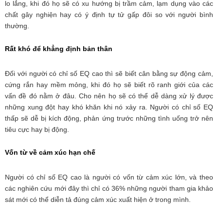
lo lắng, khi đó họ sẽ có xu hướng bị trầm cảm, lạm dụng vào các
chất gây nghiện hay có ý định tự tử gấp đôi so với người bình
thường.
Rất khó để khẳng định bản thân
Đối với người có chỉ số EQ cao thì sẽ biết cân bằng sự động cảm,
cứng rắn hay mềm mỏng, khi đó họ sẽ biết rõ ranh giới của các
vấn đề đó nằm ở đâu. Cho nên họ sẽ có thể dễ dàng xử lý được
những xung đột hay khó khăn khi nó xảy ra. Người có chỉ số EQ
thấp sẽ dễ bị kích động, phản ứng trước những tình uống trở nên
tiêu cực hay bị động.
Vốn từ về cảm xúc hạn chế
Người có chỉ số EQ cao là người có vốn từ cảm xúc lớn, và theo
các nghiên cứu mới đây thì chỉ có 36% những người tham gia khảo
sát mới có thể diễn tả đúng cảm xúc xuất hiện ở trong mình.