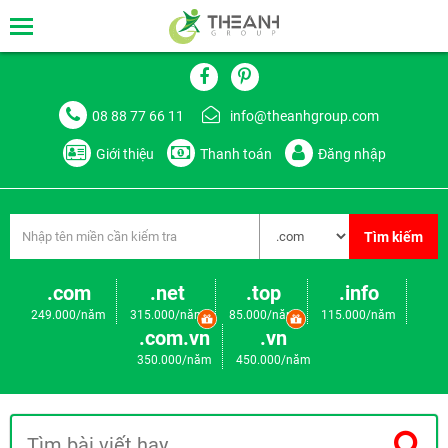
08 88 77 66 11
info@theanhgroup.com
Giới thiệu
Thanh toán
Đăng nhập
Tìm kiếm
.com
.net
.top
.info
249.000/năm
315.000/năm
85.000/năm
115.000/năm
.com.vn
.vn
350.000/năm
450.000/năm