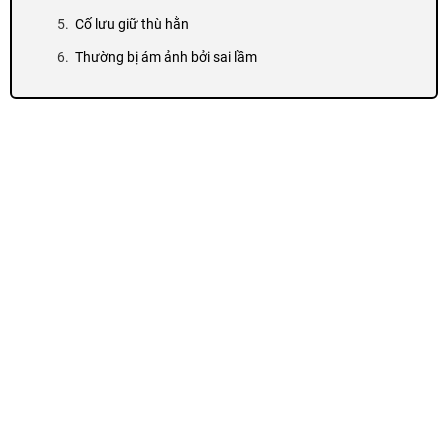
Cố lưu giữ thù hằn
Thường bị ám ảnh bởi sai lầm
Dễ tự ái