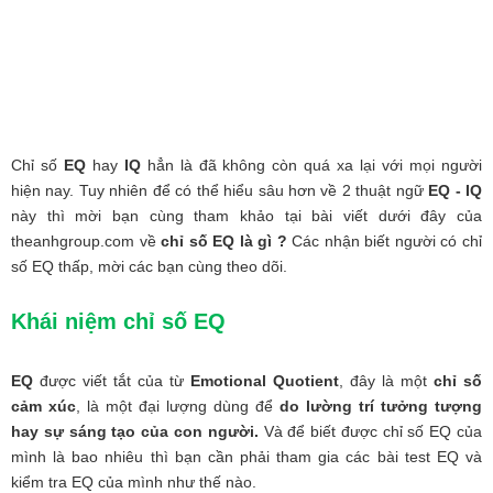
Chỉ số
EQ
hay
IQ
hẳn là đã không còn quá xa lại với mọi người
hiện nay. Tuy nhiên để có thể hiểu sâu hơn về 2 thuật ngữ
EQ - IQ
này thì mời bạn cùng tham khảo tại bài viết dưới đây của
theanhgroup.com về
chỉ số EQ là gì ?
Các nhận biết người có chỉ
số EQ thấp, mời các bạn cùng theo dõi.
Khái niệm chỉ số EQ
EQ
được viết tắt của từ
Emotional Quotient
, đây là một
chỉ số
cảm xúc
, là một đại lượng dùng để
do lường trí tưởng tượng
hay sự sáng tạo của con người.
Và để biết được chỉ số EQ của
mình là bao nhiêu thì bạn cần phải tham gia các bài test EQ và
kiểm tra EQ của mình như thế nào.