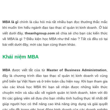
MBA là gì
chính là câu hỏi mà rất nhiều bạn đọc thường thắc mắc
khi muốn tìm hiểu ngành đạo tạo thạc sĩ quản trị kinh doanh. Ở bài
viết dưới đây,
theanhgroup.com
sẽ chia sẻ cho bạn các kiến thức
về MBA là gì ? Điều kiện học MBA như thế nào ? Tất cả đều có tại
bài viết dưới đây, mời các bạn cùng tham khảo.
Khái niệm MBA
MBA
được viết tắt của từ
Master of Business Administration
,
đây là chương trình đào tạo thạc sĩ quản trị kinh doanh vô cùng
phổ biến tại Việt Nam và ở trên toàn cầu hiện nay. Khi bạn tham gia
vào các khoá học MBA thì bạn sẽ nhận được những kiến thức
chuyên môn và sâu sắc về ngành quản trị kinh doanh, kèm với đó
thì các giảng viên sẽ đưa cho bạn nhiều tình huống thực tế nhất để
giúp người học có thể nâng cao khả năng ứng dụng và giải quyết
các vấn đề trong việc hoạt động kinh doanh của các doanh nghiệp