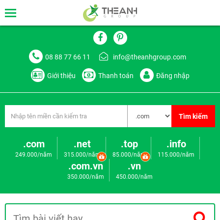
08 88 77 66 11
info@theanhgroup.com
Giới thiệu
Thanh toán
Đăng nhập
Tìm kiếm
.com
.net
.top
.info
249.000/năm
315.000/năm
85.000/năm
115.000/năm
.com.vn
.vn
350.000/năm
450.000/năm