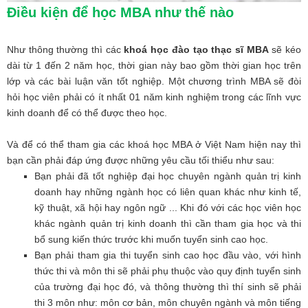
Điều kiện để học MBA như thế nào
Như thông thường thì các
khoá học đào tạo thạc sĩ MBA
sẽ kéo
dài từ 1 đến 2 năm học, thời gian này bao gồm thời gian học trên
lớp và các bài luận văn tốt nghiệp. Một chương trình MBA sẽ đòi
hỏi học viên phải có ít nhất 01 năm kinh nghiệm trong các lĩnh vực
kinh doanh để có thể được theo học.
Và để có thể tham gia các khoá học MBA ở Việt Nam hiện nay thì
bạn cần phải đáp ứng được những yêu cầu tối thiểu như sau:
Bạn phải đã tốt nghiệp đại học chuyên ngành quản trị kinh
doanh hay những ngành học có liên quan khác như kinh tế,
kỹ thuật, xã hội hay ngôn ngữ ... Khi đó với các học viên học
khác ngành quản trị kinh doanh thì cần tham gia học và thi
bổ sung kiến thức trước khi muốn tuyển sinh cao học.
Bạn phải tham gia thi tuyển sinh cao học đầu vào, với hình
thức thi và môn thi sẽ phải phụ thuộc vào quy định tuyển sinh
của trường đại học đó, và thông thường thì thí sinh sẽ phải
thi 3 môn như: môn cơ bản, môn chuyên ngành và môn tiếng