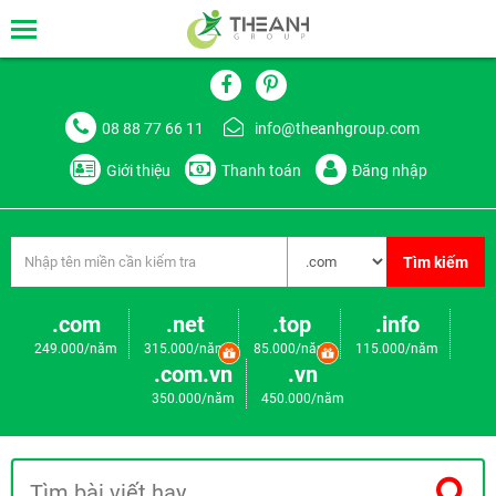
08 88 77 66 11
info@theanhgroup.com
Giới thiệu
Thanh toán
Đăng nhập
Tìm kiếm
.com
.net
.top
.info
249.000/năm
315.000/năm
85.000/năm
115.000/năm
.com.vn
.vn
350.000/năm
450.000/năm