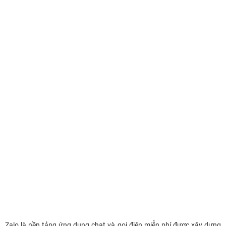
Zalo là nền tảng ứng dụng chat và gọi điện miễn phí được xây dựng