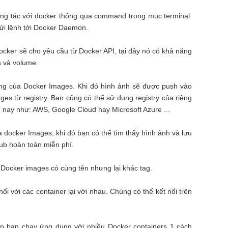
ng tác với docker thông qua command trong mục terminal.
gửi lệnh tới Docker Daemon.
ocker sẽ cho yêu cầu từ Docker API, tại đây nó có khả năng
s và volume.
iêng của Docker Images. Khi đó hình ảnh sẽ được push vào
mages từ registry. Bạn cũng có thể sử dụng registry của riêng
 nay như: AWS, Google Cloud hay Microsoft Azure ...
ủa docker Images, khi đó bạn có thể tìm thấy hình ảnh và lưu
Hub hoàn toàn miễn phí.
 Docker images có cùng tên nhưng lại khác tag.
ối với các container lại với nhau. Chúng có thể kết nối trên
p bạn chạy ứng dụng với nhiều Docker containers 1 cách