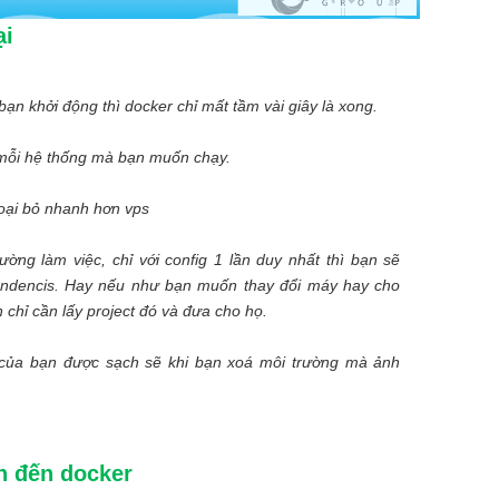
ại
ạn khởi động thì docker chỉ mất tầm vài giây là xong.
n mỗi hệ thống mà bạn muốn chạy.
loại bỏ nhanh hơn vps
ường làm việc, chỉ với config 1 lần duy nhất thì bạn sẽ
pendencis. Hay nếu như bạn muốn thay đổi máy hay cho
n chỉ cần lấy project đó và đưa cho họ.
 của bạn được sạch sẽ khi bạn xoá môi trường mà ảnh
an đến docker