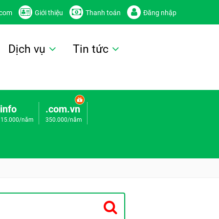
.com
Giới thiệu
Thanh toán
Đăng nhập
Dịch vụ
Tin tức
.info
.com.vn
115.000/năm
350.000/năm