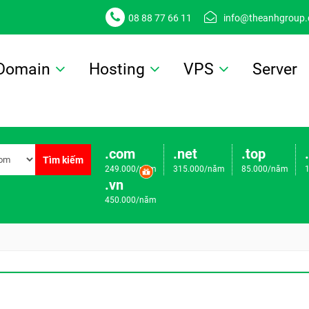
08 88 77 66 11
info@theanhgroup
Domain
Hosting
VPS
Server
.com
.net
.top
Tìm kiếm
249.000/năm
315.000/năm
85.000/năm
.vn
450.000/năm