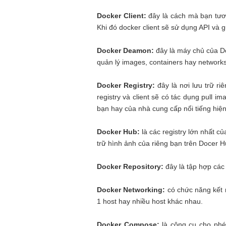
Docker Client:
đây là cách mà bạn tươ
Khi đó docker client sẽ sử dụng API và 
Docker Deamon:
đây là máy chủ của D
quản lý images, containers hay network
Docker Registry:
đây là nơi lưu trữ r
registry và client sẽ có tác dụng pull i
bạn hay của nhà cung cấp nổi tiếng hiện
Docker Hub:
là các registry lớn nhất c
trữ hình ảnh của riêng bạn trên Docer 
Docker Repository:
đây là tập hợp các
Docker Networking:
có chức năng kết n
1 host hay nhiều host khác nhau.
Docker Compose:
là công cụ cho phé