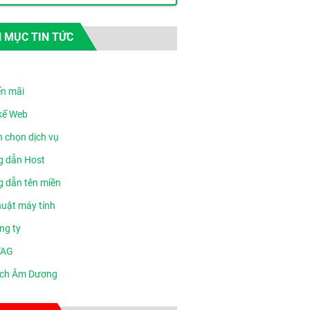
 MỤC TIN TỨC
n mãi
 kế Web
n chọn dịch vụ
 dẫn Host
 dẫn tên miền
huật máy tính
ng ty
TAG
ịch Âm Dương