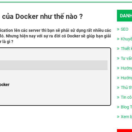
m của Docker như thế nào ?
DANH
SEO
ation lên các server thì bạn sẽ phải sử dụng rất nhiều các
ó. Nhưng hiện nay với sự ra đời có Docker sẽ giúp bạn giải
Khuyế
 là gì ?
Thiết
Tư vấ
Hướng
Hướng
ocker
Thủ t
Tin cô
Blog 
Xem l