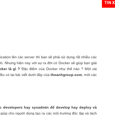
TIN 
ation lên các server thì bạn sẽ phải sử dụng rất nhiều các
ó. Nhưng hiện nay với sự ra đời có Docker sẽ giúp bạn giải
cker là gì ?
Đặc điểm của Docker như thế nào ? Một vài
ều có tại bài viết dưới đây của
theanhgroup.com
, mời các
c developers hay sysadmin để develop hay deploy và
giúp cho người dùng tạo ra các môi trường độc lập và tách