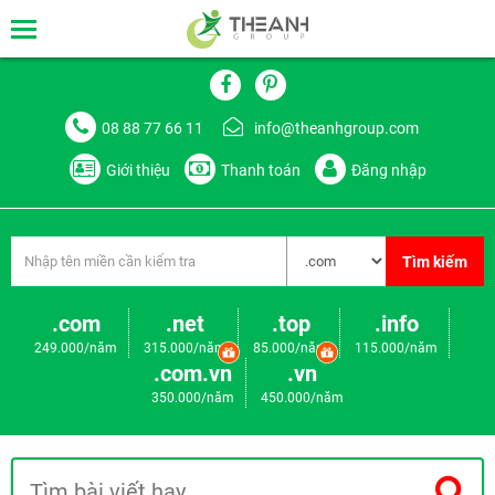
08 88 77 66 11
info@theanhgroup.com
Giới thiệu
Thanh toán
Đăng nhập
Tìm kiếm
.com
.net
.top
.info
249.000/năm
315.000/năm
85.000/năm
115.000/năm
.com.vn
.vn
350.000/năm
450.000/năm