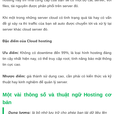
hosting này thì nhà cung cấp của bạn sẽ có một bộ các server, với
files, tài nguyên được phân phối trên server đó.
Khi một trong những server cloud có tình trạng quá tài hay có vấn
đề gì xảy ra thì traffic của bạn sẽ auto được chuyển tới và xử lý tại
server khác cloud server đó.
Đặc điểm của Cloud hosting
Ưu điểm:
Không có downtime đến 99%, là loại hình hosting đáng
tin cậy nhất hiện nay, có thể truy cập root, tính năng bảo mật thông
tin cực cao.
Nhược điểm:
giá thành sử dụng cao, cần phải có kiến thức và kỹ
thuật hay kinh nghiệm để quản lý server.
Một vài thông số và thuật ngữ Hosting cơ
bản
Dung lượng:
là bộ nhớ lưu trữ cho phép bạn tải dữ liệu lên