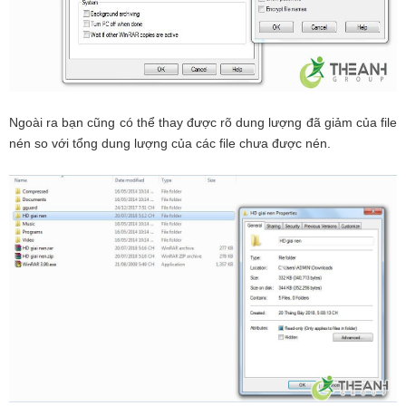
Ngoài ra bạn cũng có thể thay được rõ dung lượng đã giảm của file
nén so với tổng dung lượng của các file chưa được nén.