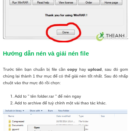
Hướng dẫn nén và giải nén file
Trước tiên bạn chuẩn bị file cần
copy
hay
upload
, sau đó gom
chúng lại thành 1 thư mục để có thể giải nén tốt nhất. Sau đó nhấp
chuột vào thư mực đó rồi chọn:
Add to " tên folder.rar " để nén ngay
Add to archive để tuỳ chỉnh một vài thao tác khác.