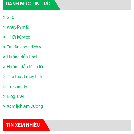
DANH MỤC TIN TỨC
SEO
Khuyến mãi
Thiết kế Web
Tư vấn chọn dịch vụ
Hướng dẫn Host
Hướng dẫn tên miền
Thủ thuật máy tính
Tin công ty
Blog TAG
Xem lịch Âm Dương
TIN XEM NHIỀU