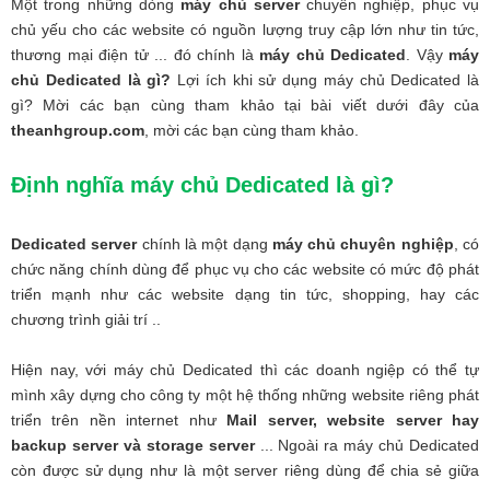
Một trong những dòng
máy chủ server
chuyên nghiệp, phục vụ
chủ yếu cho các website có nguồn lượng truy cập lớn như tin tức,
thương mại điện tử ... đó chính là
máy chủ Dedicated
. Vậy
máy
chủ Dedicated là gì?
Lợi ích khi sử dụng máy chủ Dedicated là
gì? Mời các bạn cùng tham khảo tại bài viết dưới đây của
theanhgroup.com
, mời các bạn cùng tham khảo.
Định nghĩa máy chủ Dedicated là gì?
Dedicated server
chính là một dạng
máy chủ chuyên nghiệp
, có
chức năng chính dùng để phục vụ cho các website có mức độ phát
triển mạnh như các website dạng tin tức, shopping, hay các
chương trình giải trí ..
Hiện nay, với máy chủ Dedicated thì các doanh ngiệp có thể tự
mình xây dựng cho công ty một hệ thống những website riêng phát
triển trên nền internet như
Mail server, website server hay
backup server và storage server
... Ngoài ra máy chủ Dedicated
còn được sử dụng như là một server riêng dùng để chia sẻ giữa