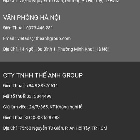
Địa Chỉ : 75/60 Nguyễn Tư Giản, Phường An Hội Tây, TP.HCM
VĂN PHÒNG HÀ NỘI
Điện Thoại : 0973 446 281
Email :
vietads@theanhgroup.com
Địa Chỉ : 14 Ngõ Hòa Bình 1, Phường Minh Khai, Hà Nội
CTY TNHH THẾ ANH GROUP
Điện Thoại : +84 8 88776611
Mã số thuế: 0313844499
Giờ làm việc : 24/7/365, KT Không nghỉ lễ
Điện Thoại KD : 0908 628 683
Địa Chỉ : 75/60 Nguyễn Tư Giản, P. An Hội Tây, TP.HCM