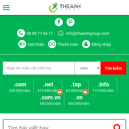
08 88 77 66 11
info@theanhgroup.com
Giới thiệu
Thanh toán
Đăng nhập
Tìm kiếm
.com
.net
.top
.info
249.000/năm
315.000/năm
85.000/năm
115.000/năm
.com.vn
.vn
350.000/năm
450.000/năm