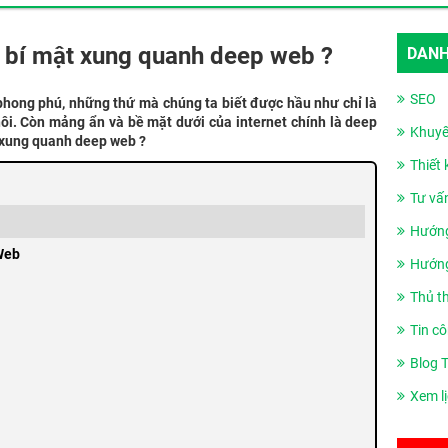
 bí mật xung quanh deep web ?
DANH
SEO
phong phú, những thứ mà chúng ta biết được hầu như chỉ là
hôi. Còn mảng ẩn và bề mặt dưới của internet chính là deep
Khuyế
 xung quanh deep web ?
Thiết
Tư vấ
Hướng
Web
Hướng
Thủ t
Tin cô
Blog 
Xem l