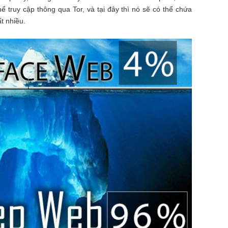
ể truy cập thông qua Tor, và tại đây thì nó sẽ có thể chứa
t nhiều.