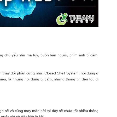
ung chủ yếu như ma tuý, buôn bán người, phim ảnh bị cấm,
h thay đổi phần cứng như: Closed Shell System, nội dung ở
ều, là những nội dung bị cấm, những thông tin đen tối, dị
ạn sẽ vô cùng may mắn bởi tại đây sẽ chứa rất nhiều thông
u quốc gia và đặc biệt là Mỹ.