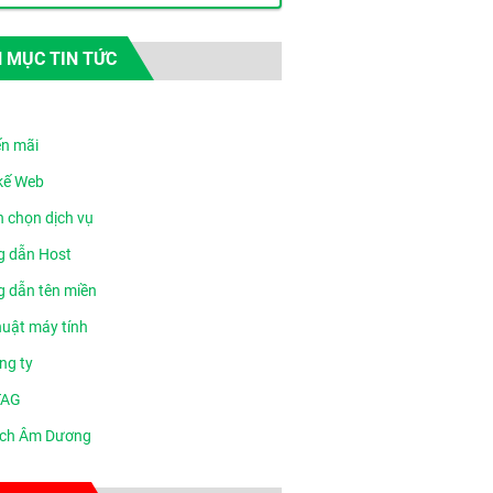
 MỤC TIN TỨC
n mãi
 kế Web
n chọn dịch vụ
 dẫn Host
 dẫn tên miền
huật máy tính
ng ty
TAG
ịch Âm Dương