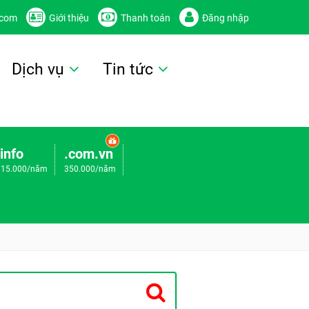
.com
Giới thiệu
Thanh toán
Đăng nhập
Dịch vụ
Tin tức
.info
.com.vn
115.000/năm
350.000/năm