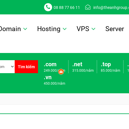
08 88 77 66 11
info@theanhgroup
Domain
Hosting
VPS
Server
.com
.net
.top
Tìm kiếm
249.000/năm
315.000/năm
85.000/năm
.vn
450.000/năm