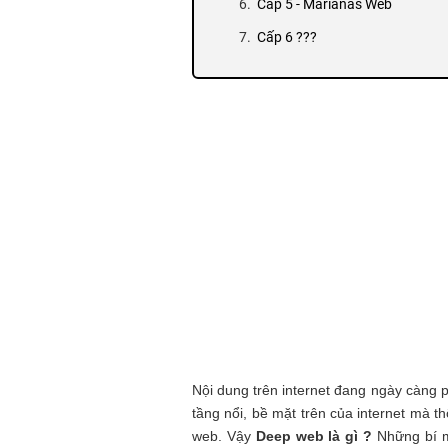
Cấp 5 - Marianas Web
Cấp 6 ???
Cấp 7 - The Fog/Vỉirus Soup
Cấp 8 - The Primarch System
Nội dung trên internet đang ngày càng 
tầng nổi, bề mặt trên của internet mà t
web. Vậy
Deep web là gì ?
Những bí mậ