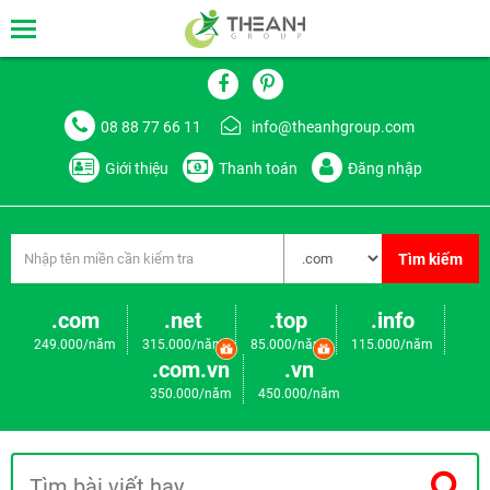
08 88 77 66 11
info@theanhgroup.com
Giới thiệu
Thanh toán
Đăng nhập
Tìm kiếm
.com
.net
.top
.info
249.000/năm
315.000/năm
85.000/năm
115.000/năm
.com.vn
.vn
350.000/năm
450.000/năm