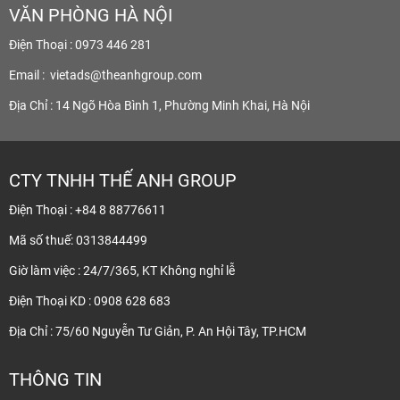
VĂN PHÒNG HÀ NỘI
Điện Thoại : 0973 446 281
Email :
vietads@theanhgroup.com
Địa Chỉ : 14 Ngõ Hòa Bình 1, Phường Minh Khai, Hà Nội
CTY TNHH THẾ ANH GROUP
Điện Thoại : +84 8 88776611
Mã số thuế: 0313844499
Giờ làm việc : 24/7/365, KT Không nghỉ lễ
Điện Thoại KD : 0908 628 683
Địa Chỉ : 75/60 Nguyễn Tư Giản, P. An Hội Tây, TP.HCM
THÔNG TIN