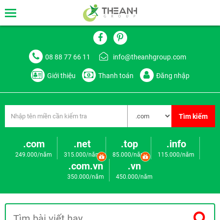
08 88 77 66 11
info@theanhgroup.com
Giới thiệu
Thanh toán
Đăng nhập
Tìm kiếm
.com
.net
.top
.info
249.000/năm
315.000/năm
85.000/năm
115.000/năm
.com.vn
.vn
350.000/năm
450.000/năm