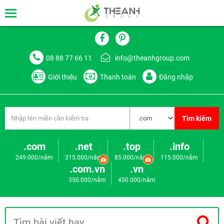
08 88 77 66 11
info@theanhgroup.com
Giới thiệu
Thanh toán
Đăng nhập
Tìm kiếm
.com
.net
.top
.info
249.000/năm
315.000/năm
85.000/năm
115.000/năm
.com.vn
.vn
350.000/năm
450.000/năm