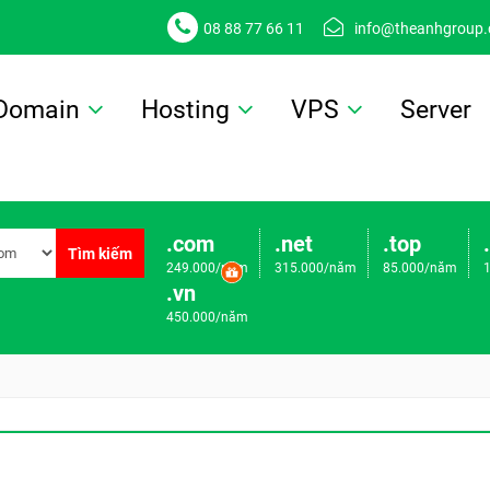
08 88 77 66 11
info@theanhgroup
Domain
Hosting
VPS
Server
.com
.net
.top
Tìm kiếm
249.000/năm
315.000/năm
85.000/năm
.vn
450.000/năm