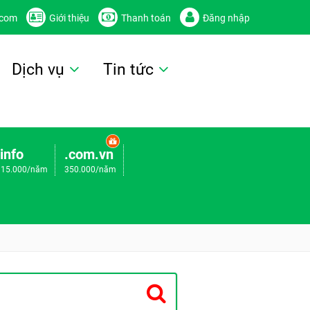
.com
Giới thiệu
Thanh toán
Đăng nhập
Dịch vụ
Tin tức
.info
.com.vn
115.000/năm
350.000/năm