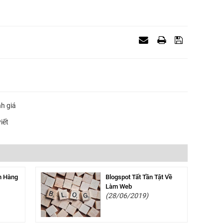
nh giá
iết
n Hàng
Blogspot Tất Tần Tật Về
Làm Web
(28/06/2019)