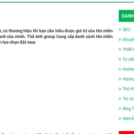
DANH
SEO
 có thương hiệu thì bạn cần hiểu được giá trị của tên miền
doanh của mình. Thế Anh group Cung cấp danh sách tên miền
Khuyế
êm lựa chọn đặt mua
Thiết
Tư vấ
Hướng
Hướng
Thủ t
Tin cô
Blog 
Xem l