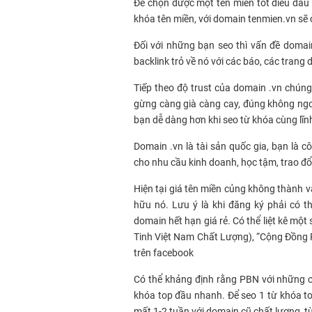
Để chọn được một tên miền tốt điều đầu t
khóa tên miền, với domain tenmien.vn sẽ 
Đối với những bạn seo thì vấn đề doma
backlink trỏ về nó với các báo, các trang
Tiếp theo độ trust của domain .vn chúng
gừng càng già càng cay, đúng không ngoa
bạn dễ dàng hơn khi seo từ khóa cùng lĩnh
Domain .vn là tài sản quốc gia, bạn là
cho nhu cầu kinh doanh, học tậm, trao đổ
Hiện tại giá tên miền củng không thành vấ
hữu nó. Lưu ý là khi đăng ký phải có t
domain hết hạn giá rẻ. Có thể liệt kê mộ
Tinh Việt Nam Chất Lượng), “Cộng Đồng
trên facebook
Có thể khảng định rằng PBN với những chỉ
khóa top đầu nhanh. Để seo 1 từ khóa to
mất 1-2 tuần với domain cũ chất lượng, từ 