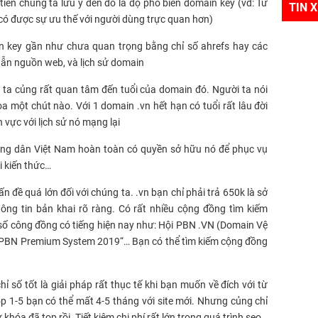
iền chúng ta lưu ý đến đó là độ phổ biến domain key (vd: Từ
TIN 
có được sự ưu thế với người dùng trực quan hơn)
in key gần như chưa quan trọng bằng chỉ số ahrefs hay các
 dẫn nguồn web, và lịch sử domain
 ta củng rất quan tâm đến tuổi của domain đó. Người ta nói
 một chút nào. Với 1 domain .vn hết hạn có tuổi rất lâu đời
 vực với lịch sử nó mạng lại
 công dân Việt Nam hoàn toàn có quyền sở hữu nó để phục vụ
i kiến thức…
n đề quá lớn đối với chúng ta. .vn bạn chỉ phải trả 650k là sở
hông tin bản khai rõ ràng. Có rất nhiều cộng đồng tìm kiếm
t số công đồng có tiếng hiện nay như: Hội PBN .VN (Domain Vệ
 PBN Premium System 2019“… Bạn có thể tìm kiếm cộng đồng
 số tốt là giải pháp rất thục tế khi bạn muốn về đích với từ
p 1-5 bạn có thể mất 4-5 tháng với site mới. Nhưng củng chỉ
khóa đã top rồi. Tiết kiệm chi phí rất lớn trong quá trình seo