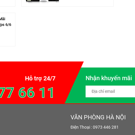
Mãi
Vps 6/6
Nhận khuyến mãi
Hỗ trợ 24/7
77 66 11
VĂN PHÒNG HÀ NỘI
Điện Thoại : 0973 446 281