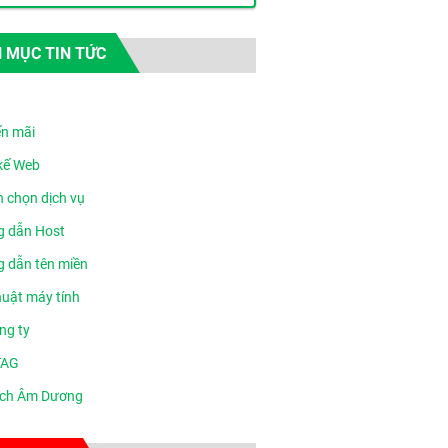
 MỤC TIN TỨC
n mãi
 kế Web
n chọn dịch vụ
 dẫn Host
 dẫn tên miền
huật máy tính
ng ty
TAG
ịch Âm Dương