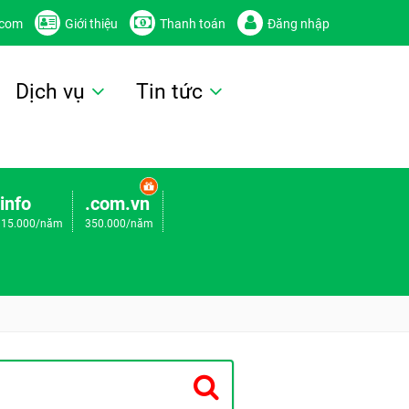
.com
Giới thiệu
Thanh toán
Đăng nhập
Dịch vụ
Tin tức
.info
.com.vn
115.000/năm
350.000/năm