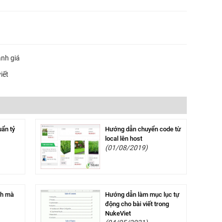
ánh giá
iết
uẩn tỷ
Hướng dẫn chuyển code từ
local lên host
(01/08/2019)
ích mà
Hướng dẫn làm mục lục tự
động cho bài viết trong
NukeViet