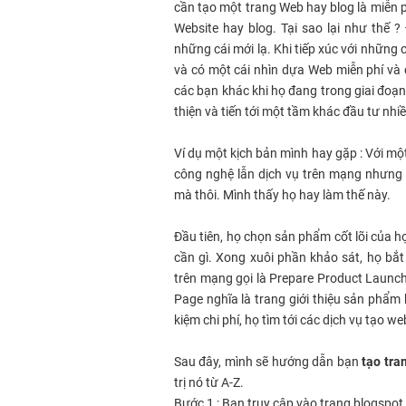
cần tạo một trang Web hay blog là miễn p
Website hay blog. Tại sao lại như thế ? 
những cái mới lạ. Khi tiếp xúc với những c
và có một cái nhìn dựa Web miễn phí và c
các bạn khác khi họ đang trong giai đoạn
thiện và tiến tới một tầm khác đầu tư nhiề
Ví dụ một kịch bản mình hay gặp : Với một
công nghệ lẫn dịch vụ trên mạng nhưng l
mà thôi. Mình thấy họ hay làm thế này.
Đầu tiên, họ chọn sản phẩm cốt lõi của h
cần gì. Xong xuôi phần khảo sát, họ b
trên mạng gọi là Prepare Product Launch
Page nghĩa là trang giới thiệu sản phẩm 
kiệm chi phí, họ tìm tới các dịch vụ tạo w
Sau đây, mình sẽ hướng dẫn bạn
tạo tra
trị nó từ A-Z.
Bước 1 : Bạn truy cập vào trang blogspo