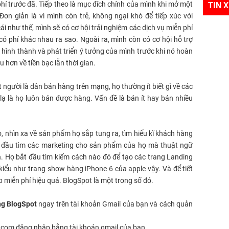
hí trước đã. Tiếp theo là mục đích chính của mình khi mở một
TIN 
Đơn giản là vì mình còn trẻ, không ngại khó để tiếp xúc với
ái như thế, mình sẽ có cơ hội trải nghiệm các dịch vụ miễn phí
ó phí khác nhau ra sao. Ngoài ra, mình còn có cơ hội hỗ trợ
 hình thành và phát triển ý tưởng của mình trước khi nó hoàn
u hơn về tiền bạc lẫn thời gian.
 người là dân bán hàng trên mạng, họ thường ít biết gì về các
ạ là họ luôn bán được hàng. Vấn đề là bán ít hay bán nhiều
ọ, nhìn xa về sản phẩm họ sắp tung ra, tìm hiểu kĩ khách hàng
ắt đầu tìm các marketing cho sản phẩm của họ mà thuật ngữ
. Họ bắt đầu tìm kiếm cách nào đó để tạo các trang Landing
kiểu như trang show hàng iPhone 6 của apple vậy. Và để tiết
eb miễn phí hiệu quả. BlogSpot là một trong số đó.
ng BlogSpot
ngay trên tài khoản Gmail của bạn và cách quản
t.com đăng nhập bằng tài khoản gmail của bạn.