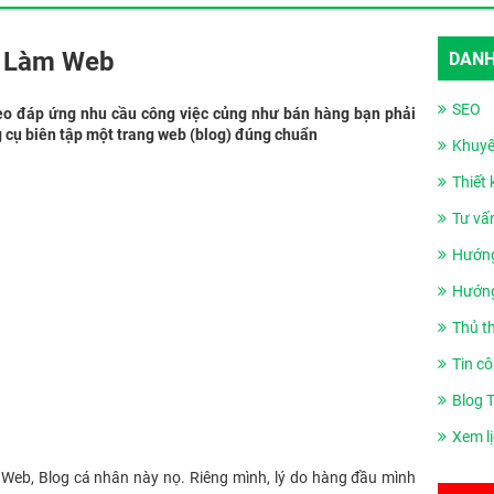
ề Làm Web
DANH
SEO
seo đáp ứng nhu cầu công việc củng như bán hàng bạn phải
g cụ biên tập một trang web (blog) đúng chuẩn
Khuyế
Thiết
Tư vấ
Hướng
Hướng
Thủ t
Tin cô
Blog 
Xem l
 Web, Blog cá nhân này nọ. Riêng mình, lý do hàng đầu mình