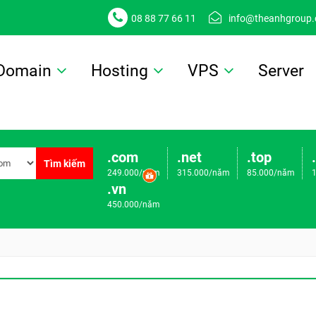
08 88 77 66 11
info@theanhgroup
Domain
Hosting
VPS
Server
.com
.net
.top
Tìm kiếm
249.000/năm
315.000/năm
85.000/năm
.vn
450.000/năm