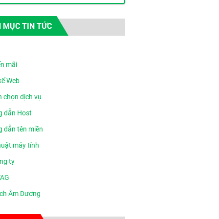
 MỤC TIN TỨC
n mãi
 kế Web
n chọn dịch vụ
 dẫn Host
 dẫn tên miền
huật máy tính
ng ty
TAG
ịch Âm Dương