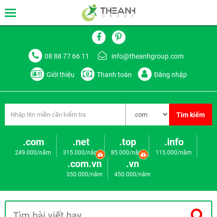
08 88 77 66 11
info@theanhgroup.com
Giới thiệu
Thanh toán
Đăng nhập
Tìm kiếm
.com
.net
.top
.info
249.000/năm
315.000/năm
85.000/năm
115.000/năm
.com.vn
.vn
350.000/năm
450.000/năm