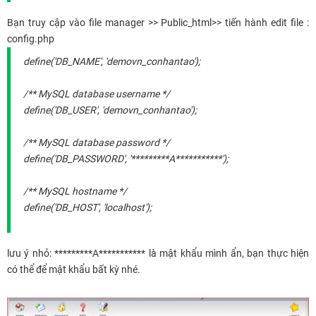
Bạn truy cập vào file manager >> Public_html>> tiến hành edit file :
config.php
define('DB_NAME', 'demovn_conhantao');
/** MySQL database username */
define('DB_USER', 'demovn_conhantao');
/** MySQL database password */
define('DB_PASSWORD', '*********A***********');
/** MySQL hostname */
define('DB_HOST', 'localhost');
lưu ý nhỏ: *********A*********** là mật khẩu mình ẩn, bạn thực hiện
có thể để mật khẩu bất kỳ nhé.