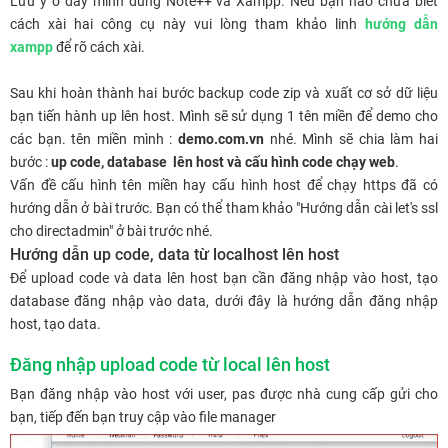
Lưu ý ở đây mình dùng Note++ và Xampp. Nếu bạn nào chưa biết
cách xài hai công cụ này vui lòng tham khảo linh
hướng dẫn
xampp
để rõ cách xài.
Sau khi hoàn thành hai bước backup code zip và xuất cơ sở dữ liệu
bạn tiến hành up lên host. Mình sẽ sử dụng 1 tên miền để demo cho
các bạn. tên miền mình :
demo.com.vn
nhé. Mình sẽ chia làm hai
bước :
up code, database lên host và cấu hình code chạy web
.
Vấn đề cấu hình tên miền hay cấu hình host để chạy https đã có
hướng dẫn ở bài trước. Bạn có thể tham khảo "Hướng dẫn cài let's ssl
cho directadmin" ở bài trước nhé.
Hướng dẫn up code, data từ localhost lên host
Để upload code và data lên host bạn cần đăng nhập vào host, tạo
database đăng nhập vào data, dưới đây là hướng dẫn đăng nhập
host, tạo data.
Đăng nhập upload code từ local lên host
Bạn đăng nhập vào host với user, pas được nhà cung cấp gửi cho
bạn, tiếp đến bạn truy cập vào file manager