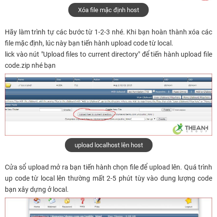
Xóa file mặc định host
Hãy làm trình tự các bước từ 1-2-3 nhé. Khi bạn hoàn thành xóa các
file mặc định, lúc này bạn tiến hành upload code từ local.
lick vào nút "Upload files to current directory" để tiến hành upload file
code.zip nhé bạn
upload localhost lên host
Cửa sổ upload mở ra bạn tiến hành chọn file để upload lên. Quá trình
up code từ local lên thường mất 2-5 phút tùy vào dung lượng code
bạn xây dựng ở local.