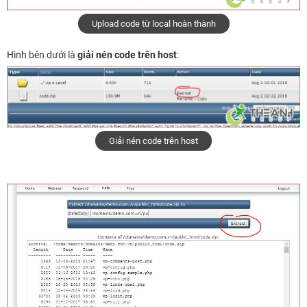
Upload code từ local hoàn thành
Hình bên dưới là
giải nén code trên host
:
Giải nén code trên host